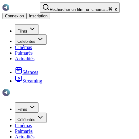
Rechercher un film, un cinéma...
K
Connexion
Inscription
Films
Célébrités
Cinémas
Palmarès
Actualités
Séances
Streaming
Films
Célébrités
Cinémas
Palmarès
Actualités