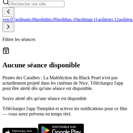
ven.
07
août
sam.
08
août
dim.
09
août
lun.
10
août
mar.
11
août
mer.
12
août
jeu
Filtrer les séances
Aucune séance disponible
Pirates des Caraïbes : La Malédiction du Black Pearl n'est pas
actuellement projeté dans les cinémas de Nice.
Téléchargez l'app
pour être alerté dès qu'une séance est disponible.
Soyez alerté dès qu'une séance est disponible
Téléchargez l'app Timepilot et activez les notifications pour ce film
— vous serez prévenu en temps réel.