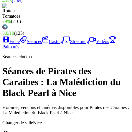
4.0
/
5
(
2 M
)
79%
(
216
)
8.0
/
10
(
125
)
Fiche
Séances
Casting
Streaming
Vidéos
Palmarès
Séances cinéma
Séances de Pirates des
Caraïbes : La Malédiction du
Black Pearl à Nice
Horaires, versions et cinémas disponibles pour Pirates des Caraïbes :
La Malédiction du Black Pearl à Nice.
Changer de ville
Nice