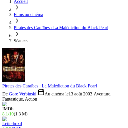
Accueil
Films au cinéma
Pirates des Caraïbes : La Malédiction du Black Pearl
Séances
Pirates des Caraïbes : La Malédiction du Black Pearl
De
Gore Verbinski
·
Au cinéma le
13 août 2003
·
Aventure,
Fantastique, Action
8.1
/
10
(
1,3 M
)