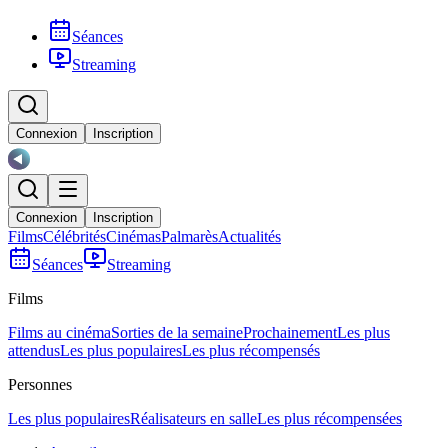
Séances
Streaming
Connexion
Inscription
Connexion
Inscription
Films
Célébrités
Cinémas
Palmarès
Actualités
Séances
Streaming
Films
Films au cinéma
Sorties de la semaine
Prochainement
Les plus
attendus
Les plus populaires
Les plus récompensés
Personnes
Les plus populaires
Réalisateurs en salle
Les plus récompensées