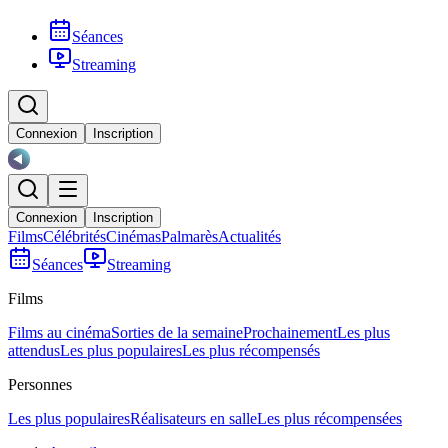
Séances
Streaming
Connexion
Inscription
Connexion
Inscription
Films
Célébrités
Cinémas
Palmarès
Actualités
Séances
Streaming
Films
Films au cinéma
Sorties de la semaine
Prochainement
Les plus
attendus
Les plus populaires
Les plus récompensés
Personnes
Les plus populaires
Réalisateurs en salle
Les plus récompensées