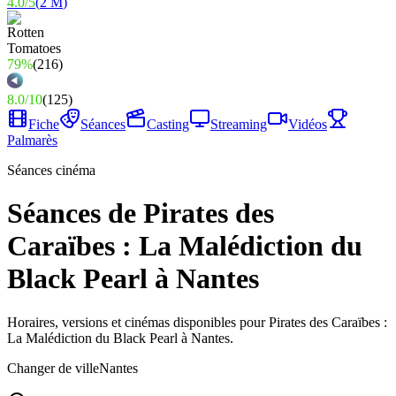
4.0
/
5
(
2 M
)
79%
(
216
)
8.0
/
10
(
125
)
Fiche
Séances
Casting
Streaming
Vidéos
Palmarès
Séances cinéma
Séances de Pirates des
Caraïbes : La Malédiction du
Black Pearl à Nantes
Horaires, versions et cinémas disponibles pour Pirates des Caraïbes :
La Malédiction du Black Pearl à Nantes.
Changer de ville
Nantes