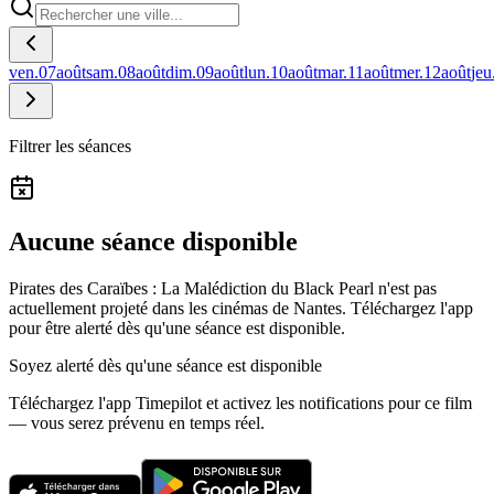
ven.
07
août
sam.
08
août
dim.
09
août
lun.
10
août
mar.
11
août
mer.
12
août
jeu
Filtrer les séances
Aucune séance disponible
Pirates des Caraïbes : La Malédiction du Black Pearl n'est pas
actuellement projeté dans les cinémas de Nantes.
Téléchargez l'app
pour être alerté dès qu'une séance est disponible.
Soyez alerté dès qu'une séance est disponible
Téléchargez l'app Timepilot et activez les notifications pour ce film
— vous serez prévenu en temps réel.