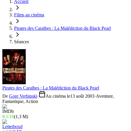
Accueil
Films au cinéma
Pirates des Caraïbes : La Malédiction du Black Pearl
Séances
Pirates des Caraïbes : La Malédiction du Black Pearl
De
Gore Verbinski
·
Au cinéma le
13 août 2003
·
Aventure,
Fantastique, Action
8.1
/
10
(
1,3 M
)