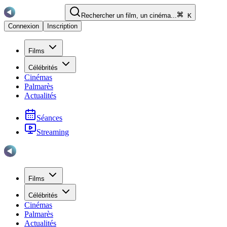
Rechercher un film, un cinéma...
K
Connexion
Inscription
Films
Célébrités
Cinémas
Palmarès
Actualités
Séances
Streaming
Films
Célébrités
Cinémas
Palmarès
Actualités