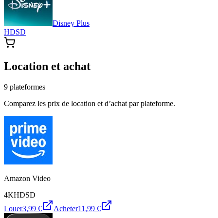
Disney Plus
HD
SD
Location et achat
9
plateforme
s
Comparez les prix de location et d’achat par plateforme.
Amazon Video
4K
HD
SD
Louer
3,99 €
Acheter
11,99 €