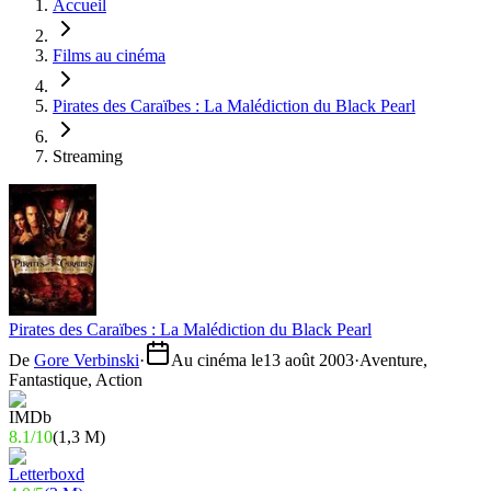
Accueil
Films au cinéma
Pirates des Caraïbes : La Malédiction du Black Pearl
Streaming
Pirates des Caraïbes : La Malédiction du Black Pearl
De
Gore Verbinski
·
Au cinéma le
13 août 2003
·
Aventure,
Fantastique, Action
8.1
/
10
(
1,3 M
)