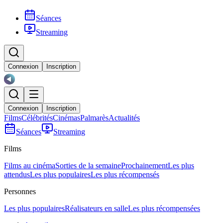
Séances
Streaming
Connexion
Inscription
Connexion
Inscription
Films
Célébrités
Cinémas
Palmarès
Actualités
Séances
Streaming
Films
Films au cinéma
Sorties de la semaine
Prochainement
Les plus
attendus
Les plus populaires
Les plus récompensés
Personnes
Les plus populaires
Réalisateurs en salle
Les plus récompensées