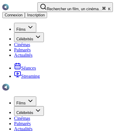
Rechercher un film, un cinéma...
K
Connexion
Inscription
Films
Célébrités
Cinémas
Palmarès
Actualités
Séances
Streaming
Films
Célébrités
Cinémas
Palmarès
Actualités