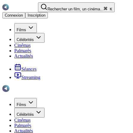
Rechercher un film, un cinéma...
K
Connexion
Inscription
Films
Célébrités
Cinémas
Palmarès
Actualités
Séances
Streaming
Films
Célébrités
Cinémas
Palmarès
Actualités