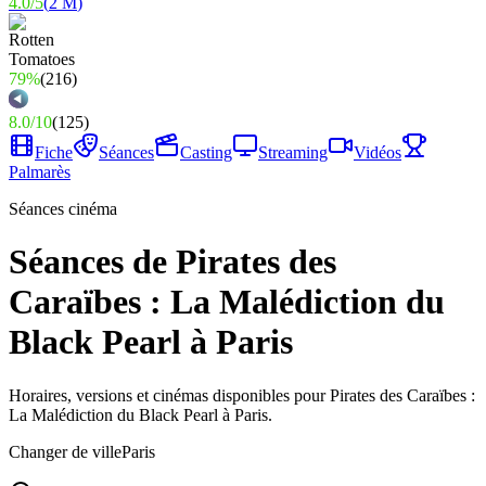
4.0
/
5
(
2 M
)
79%
(
216
)
8.0
/
10
(
125
)
Fiche
Séances
Casting
Streaming
Vidéos
Palmarès
Séances cinéma
Séances de Pirates des
Caraïbes : La Malédiction du
Black Pearl à Paris
Horaires, versions et cinémas disponibles pour Pirates des Caraïbes :
La Malédiction du Black Pearl à Paris.
Changer de ville
Paris