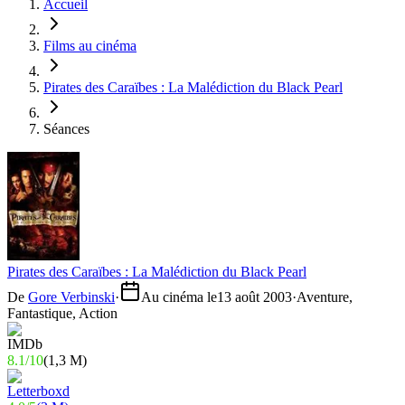
Accueil
Films au cinéma
Pirates des Caraïbes : La Malédiction du Black Pearl
Séances
Pirates des Caraïbes : La Malédiction du Black Pearl
De
Gore Verbinski
·
Au cinéma le
13 août 2003
·
Aventure,
Fantastique, Action
8.1
/
10
(
1,3 M
)