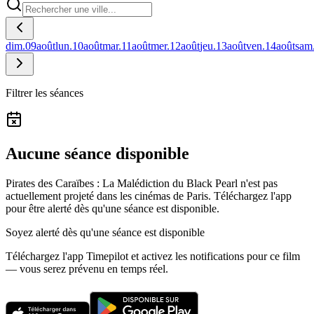
dim.
09
août
lun.
10
août
mar.
11
août
mer.
12
août
jeu.
13
août
ven.
14
août
sam
Filtrer les séances
Aucune séance disponible
Pirates des Caraïbes : La Malédiction du Black Pearl n'est pas
actuellement projeté dans les cinémas de Paris.
Téléchargez l'app
pour être alerté dès qu'une séance est disponible.
Soyez alerté dès qu'une séance est disponible
Téléchargez l'app Timepilot et activez les notifications pour ce film
— vous serez prévenu en temps réel.