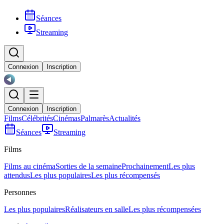
Séances
Streaming
Connexion
Inscription
Connexion
Inscription
Films
Célébrités
Cinémas
Palmarès
Actualités
Séances
Streaming
Films
Films au cinéma
Sorties de la semaine
Prochainement
Les plus
attendus
Les plus populaires
Les plus récompensés
Personnes
Les plus populaires
Réalisateurs en salle
Les plus récompensées