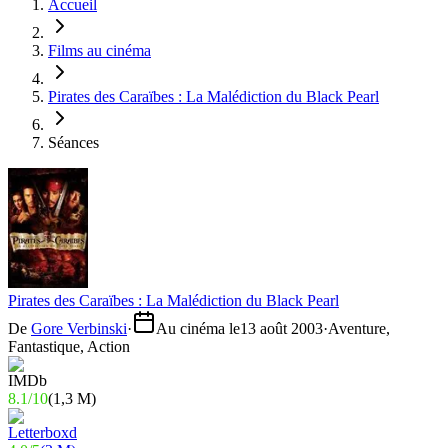
Accueil
Films au cinéma
Pirates des Caraïbes : La Malédiction du Black Pearl
Séances
Pirates des Caraïbes : La Malédiction du Black Pearl
De
Gore Verbinski
·
Au cinéma le
13 août 2003
·
Aventure,
Fantastique, Action
8.1
/
10
(
1,3 M
)