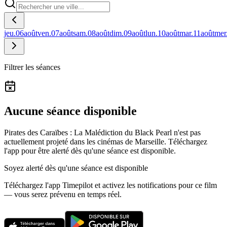
jeu.
06
août
ven.
07
août
sam.
08
août
dim.
09
août
lun.
10
août
mar.
11
août
mer
Filtrer les séances
Aucune séance disponible
Pirates des Caraïbes : La Malédiction du Black Pearl n'est pas
actuellement projeté dans les cinémas de Marseille.
Téléchargez
l'app pour être alerté dès qu'une séance est disponible.
Soyez alerté dès qu'une séance est disponible
Téléchargez l'app Timepilot et activez les notifications pour ce film
— vous serez prévenu en temps réel.