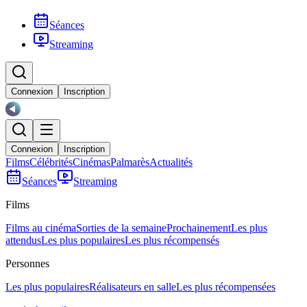
Séances
Streaming
Connexion
Inscription
Connexion
Inscription
Films
Célébrités
Cinémas
Palmarès
Actualités
Séances
Streaming
Films
Films au cinéma
Sorties de la semaine
Prochainement
Les plus
attendus
Les plus populaires
Les plus récompensés
Personnes
Les plus populaires
Réalisateurs en salle
Les plus récompensées