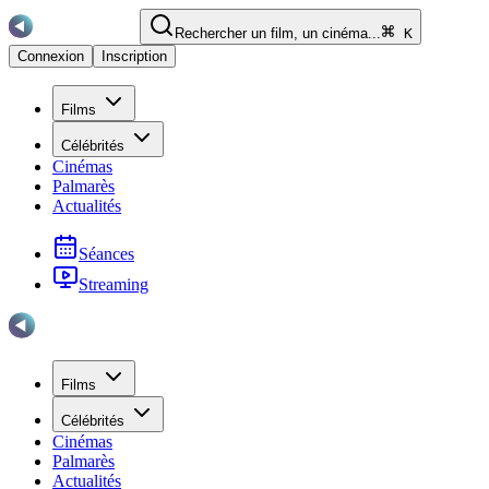
Rechercher un film, un cinéma...
K
Connexion
Inscription
Films
Célébrités
Cinémas
Palmarès
Actualités
Séances
Streaming
Films
Célébrités
Cinémas
Palmarès
Actualités