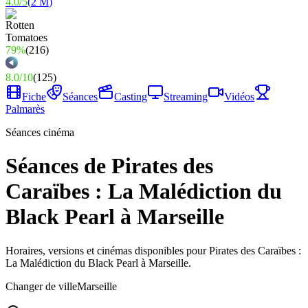
4.0
/
5
(
2 M
)
79%
(
216
)
8.0
/
10
(
125
)
Fiche
Séances
Casting
Streaming
Vidéos
Palmarès
Séances cinéma
Séances de Pirates des
Caraïbes : La Malédiction du
Black Pearl à Marseille
Horaires, versions et cinémas disponibles pour Pirates des Caraïbes :
La Malédiction du Black Pearl à Marseille.
Changer de ville
Marseille