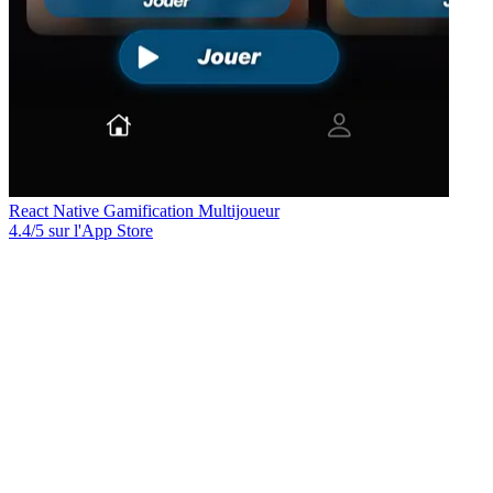
React Native
Gamification
Multijoueur
4.4/5 sur l'App Store