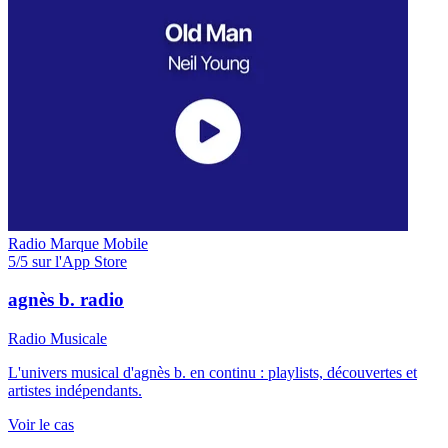
Radio
Marque
Mobile
5/5 sur l'App Store
agnès b. radio
Radio Musicale
L'univers musical d'agnès b. en continu : playlists, découvertes et
artistes indépendants.
Voir le cas