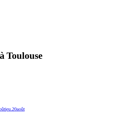
 à Toulouse
oût
jeu.
20
août