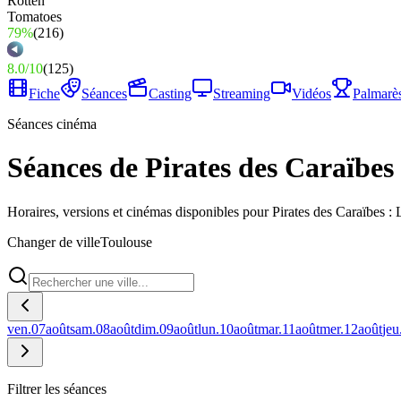
79%
(
216
)
8.0
/
10
(
125
)
Fiche
Séances
Casting
Streaming
Vidéos
Palmarè
Séances cinéma
Séances de Pirates des Caraïbes
Horaires, versions et cinémas disponibles pour Pirates des Caraïbes :
Changer de ville
Toulouse
ven.
07
août
sam.
08
août
dim.
09
août
lun.
10
août
mar.
11
août
mer.
12
août
jeu
Filtrer les séances