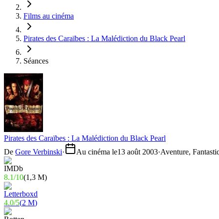
Films au cinéma
Pirates des Caraïbes : La Malédiction du Black Pearl
Séances
Pirates des Caraïbes : La Malédiction du Black Pearl
De
Gore Verbinski
·
Au cinéma le
13 août 2003
·
Aventure, Fantasti
8.1
/
10
(
1,3 M
)
4.0
/
5
(
2 M
)