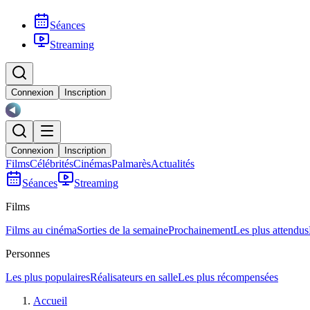
Séances
Streaming
Connexion
Inscription
Connexion
Inscription
Films
Célébrités
Cinémas
Palmarès
Actualités
Séances
Streaming
Films
Films au cinéma
Sorties de la semaine
Prochainement
Les plus attendus
Personnes
Les plus populaires
Réalisateurs en salle
Les plus récompensées
Accueil