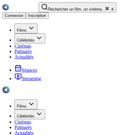
Rechercher un film, un cinéma...
K
Connexion
Inscription
Films
Célébrités
Cinémas
Palmarès
Actualités
Séances
Streaming
Films
Célébrités
Cinémas
Palmarès
Actualités