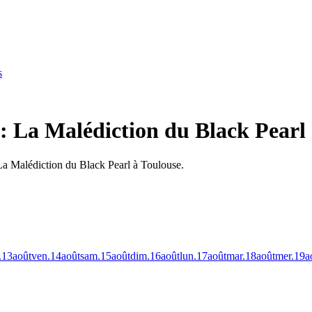
s
 : La Malédiction du Black Pearl
 La Malédiction du Black Pearl à Toulouse.
.
13
août
ven.
14
août
sam.
15
août
dim.
16
août
lun.
17
août
mar.
18
août
mer.
19
a