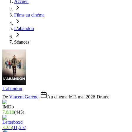
Accueil
Films au cinéma
L'abandon
Séances
L'abandon
De
Vincent Garenq
·
Au cinéma le
13 mai 2026
·
Drame
7.6
/
10
(
445
)
3.2
/
5
(
11,5 k
)