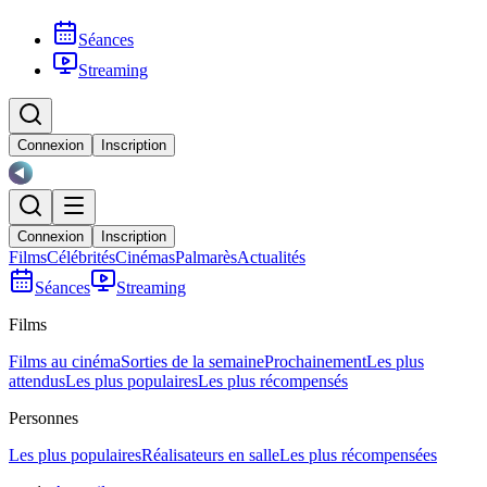
Séances
Streaming
Connexion
Inscription
Connexion
Inscription
Films
Célébrités
Cinémas
Palmarès
Actualités
Séances
Streaming
Films
Films au cinéma
Sorties de la semaine
Prochainement
Les plus
attendus
Les plus populaires
Les plus récompensés
Personnes
Les plus populaires
Réalisateurs en salle
Les plus récompensées