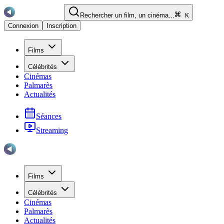
Rechercher un film, un cinéma...
K
Connexion
Inscription
Films
Célébrités
Cinémas
Palmarès
Actualités
Séances
Streaming
Films
Célébrités
Cinémas
Palmarès
Actualités