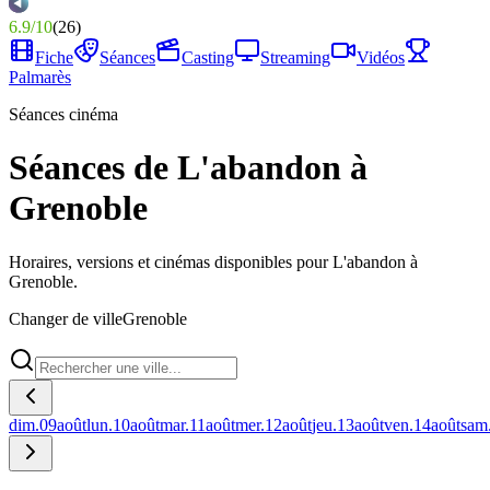
6.9
/
10
(
26
)
Fiche
Séances
Casting
Streaming
Vidéos
Palmarès
Séances cinéma
Séances de L'abandon à
Grenoble
Horaires, versions et cinémas disponibles pour L'abandon à
Grenoble.
Changer de ville
Grenoble
dim.
09
août
lun.
10
août
mar.
11
août
mer.
12
août
jeu.
13
août
ven.
14
août
sam