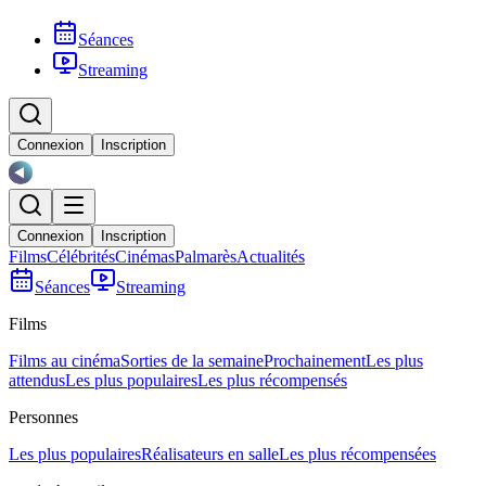
Séances
Streaming
Connexion
Inscription
Connexion
Inscription
Films
Célébrités
Cinémas
Palmarès
Actualités
Séances
Streaming
Films
Films au cinéma
Sorties de la semaine
Prochainement
Les plus
attendus
Les plus populaires
Les plus récompensés
Personnes
Les plus populaires
Réalisateurs en salle
Les plus récompensées