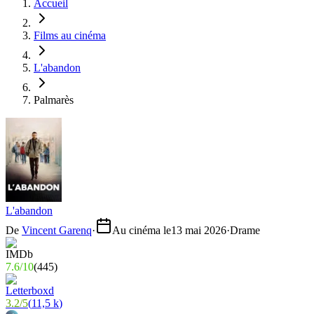
Accueil
Films au cinéma
L'abandon
Palmarès
L'abandon
De
Vincent Garenq
·
Au cinéma le
13 mai 2026
·
Drame
7.6
/
10
(
445
)
3.2
/
5
(
11,5 k
)