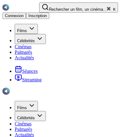
Rechercher un film, un cinéma...
K
Connexion
Inscription
Films
Célébrités
Cinémas
Palmarès
Actualités
Séances
Streaming
Films
Célébrités
Cinémas
Palmarès
Actualités