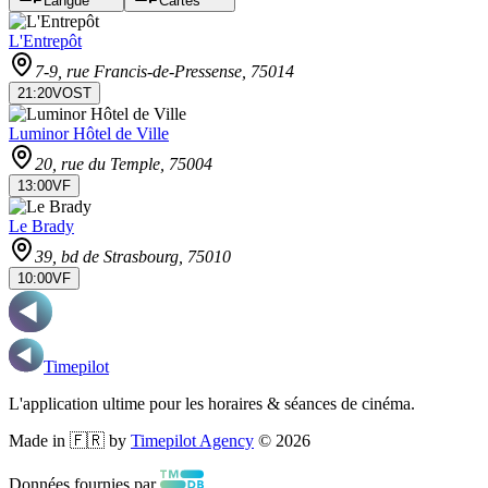
Langue
Cartes
L'Entrepôt
7-9, rue Francis-de-Pressense
, 75014
21:20
VOST
Luminor Hôtel de Ville
20, rue du Temple
, 75004
13:00
VF
Le Brady
39, bd de Strasbourg
, 75010
10:00
VF
Timepilot
L'application ultime pour les horaires & séances de cinéma.
Made in 🇫🇷 by
Timepilot Agency
©
2026
Données fournies par