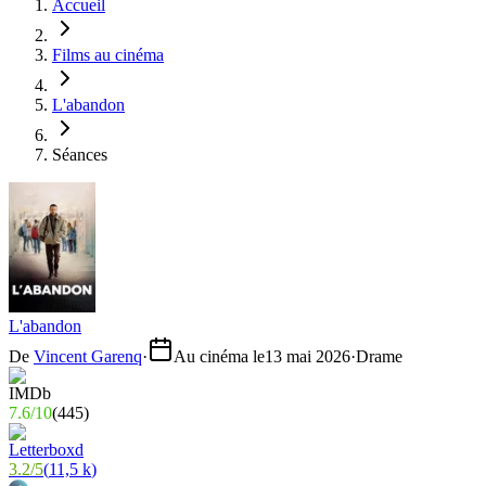
Accueil
Films au cinéma
L'abandon
Séances
L'abandon
De
Vincent Garenq
·
Au cinéma le
13 mai 2026
·
Drame
7.6
/
10
(
445
)
3.2
/
5
(
11,5 k
)