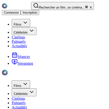
Rechercher un film, un cinéma...
K
Connexion
Inscription
Films
Célébrités
Cinémas
Palmarès
Actualités
Séances
Streaming
Films
Célébrités
Cinémas
Palmarès
Actualités