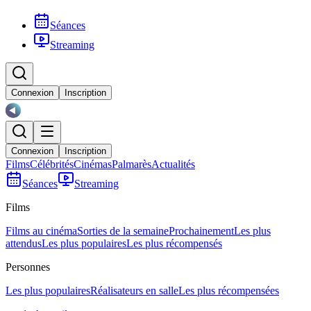
Séances
Streaming
Connexion
Inscription
Connexion
Inscription
Films
Célébrités
Cinémas
Palmarès
Actualités
Séances
Streaming
Films
Films au cinéma
Sorties de la semaine
Prochainement
Les plus
attendus
Les plus populaires
Les plus récompensés
Personnes
Les plus populaires
Réalisateurs en salle
Les plus récompensées