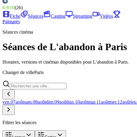
6.9
/
10
(
26
)
Fiche
Séances
Casting
Streaming
Vidéos
Palmarès
Séances cinéma
Séances de L'abandon à Paris
Horaires, versions et cinémas disponibles pour L'abandon à Paris.
Changer de ville
Paris
ven.
07
août
sam.
08
août
dim.
09
août
lun.
10
août
mar.
11
août
mer.
12
août
jeu
Filtrer les séances