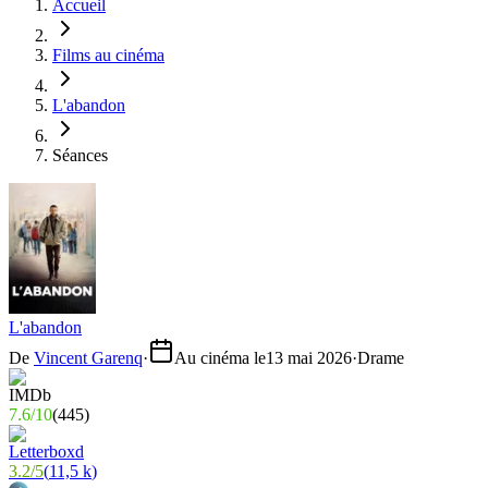
Accueil
Films au cinéma
L'abandon
Séances
L'abandon
De
Vincent Garenq
·
Au cinéma le
13 mai 2026
·
Drame
7.6
/
10
(
445
)
3.2
/
5
(
11,5 k
)