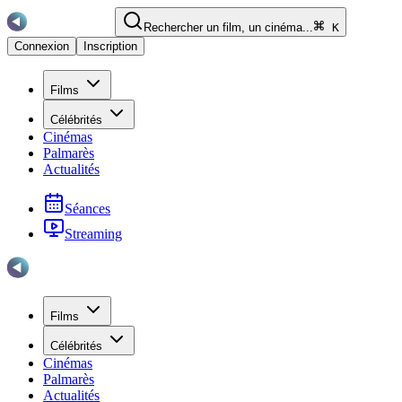
Rechercher un film, un cinéma...
K
Connexion
Inscription
Films
Célébrités
Cinémas
Palmarès
Actualités
Séances
Streaming
Films
Célébrités
Cinémas
Palmarès
Actualités