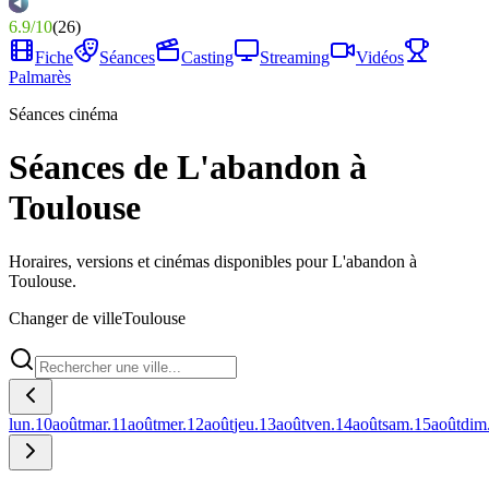
6.9
/
10
(
26
)
Fiche
Séances
Casting
Streaming
Vidéos
Palmarès
Séances cinéma
Séances de L'abandon à
Toulouse
Horaires, versions et cinémas disponibles pour L'abandon à
Toulouse.
Changer de ville
Toulouse
lun.
10
août
mar.
11
août
mer.
12
août
jeu.
13
août
ven.
14
août
sam.
15
août
dim