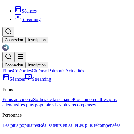
Séances
Streaming
Connexion
Inscription
Connexion
Inscription
Films
Célébrités
Cinémas
Palmarès
Actualités
Séances
Streaming
Films
Films au cinéma
Sorties de la semaine
Prochainement
Les plus
attendus
Les plus populaires
Les plus récompensés
Personnes
Les plus populaires
Réalisateurs en salle
Les plus récompensées