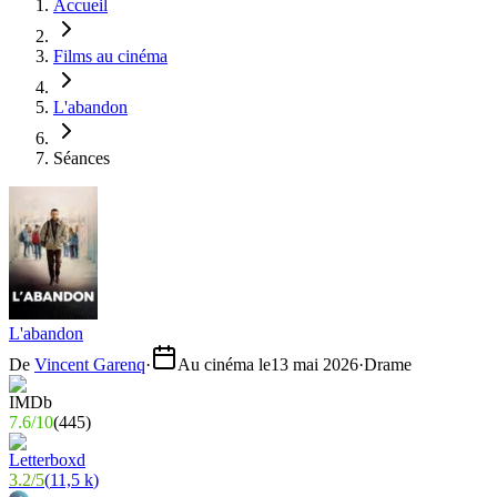
Accueil
Films au cinéma
L'abandon
Séances
L'abandon
De
Vincent Garenq
·
Au cinéma le
13 mai 2026
·
Drame
7.6
/
10
(
445
)
3.2
/
5
(
11,5 k
)