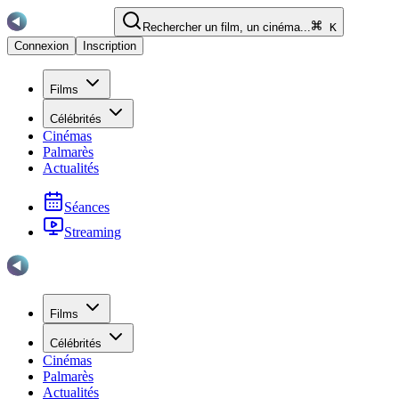
Rechercher un film, un cinéma...
K
Connexion
Inscription
Films
Célébrités
Cinémas
Palmarès
Actualités
Séances
Streaming
Films
Célébrités
Cinémas
Palmarès
Actualités