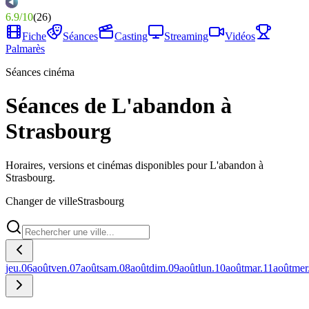
6.9
/
10
(
26
)
Fiche
Séances
Casting
Streaming
Vidéos
Palmarès
Séances cinéma
Séances de L'abandon à
Strasbourg
Horaires, versions et cinémas disponibles pour L'abandon à
Strasbourg.
Changer de ville
Strasbourg
jeu.
06
août
ven.
07
août
sam.
08
août
dim.
09
août
lun.
10
août
mar.
11
août
mer