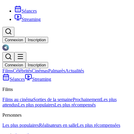
Séances
Streaming
Connexion
Inscription
Connexion
Inscription
Films
Célébrités
Cinémas
Palmarès
Actualités
Séances
Streaming
Films
Films au cinéma
Sorties de la semaine
Prochainement
Les plus
attendus
Les plus populaires
Les plus récompensés
Personnes
Les plus populaires
Réalisateurs en salle
Les plus récompensées