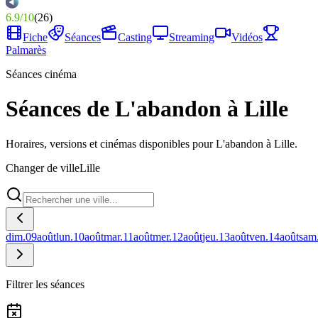
6.9
/
10
(
26
)
Fiche
Séances
Casting
Streaming
Vidéos
Palmarès
Séances cinéma
Séances de L'abandon à Lille
Horaires, versions et cinémas disponibles pour L'abandon à Lille.
Changer de ville
Lille
dim.
09
août
lun.
10
août
mar.
11
août
mer.
12
août
jeu.
13
août
ven.
14
août
sam
Filtrer les séances