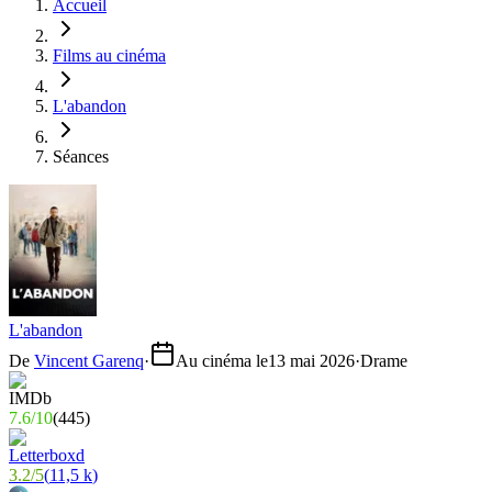
Accueil
Films au cinéma
L'abandon
Séances
L'abandon
De
Vincent Garenq
·
Au cinéma le
13 mai 2026
·
Drame
7.6
/
10
(
445
)
3.2
/
5
(
11,5 k
)