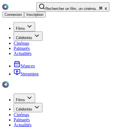
Rechercher un film, un cinéma...
K
Connexion
Inscription
Films
Célébrités
Cinémas
Palmarès
Actualités
Séances
Streaming
Films
Célébrités
Cinémas
Palmarès
Actualités