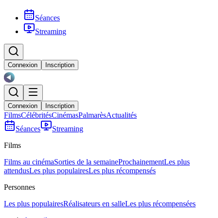
Séances
Streaming
Connexion
Inscription
Connexion
Inscription
Films
Célébrités
Cinémas
Palmarès
Actualités
Séances
Streaming
Films
Films au cinéma
Sorties de la semaine
Prochainement
Les plus
attendus
Les plus populaires
Les plus récompensés
Personnes
Les plus populaires
Réalisateurs en salle
Les plus récompensées