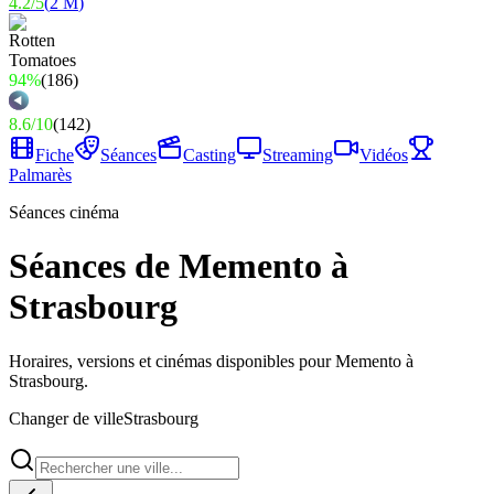
4.2
/
5
(
2 M
)
94%
(
186
)
8.6
/
10
(
142
)
Fiche
Séances
Casting
Streaming
Vidéos
Palmarès
Séances cinéma
Séances de Memento à
Strasbourg
Horaires, versions et cinémas disponibles pour Memento à
Strasbourg.
Changer de ville
Strasbourg