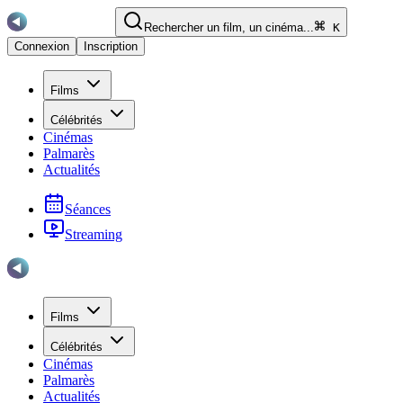
Rechercher un film, un cinéma...
K
Connexion
Inscription
Films
Célébrités
Cinémas
Palmarès
Actualités
Séances
Streaming
Films
Célébrités
Cinémas
Palmarès
Actualités