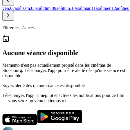
ven.
07
août
sam.
08
août
dim.
09
août
lun.
10
août
mar.
11
août
mer.
12
août
jeu
Filtrer les séances
Aucune séance disponible
Memento n'est pas actuellement projeté dans les cinémas de
Strasbourg.
Téléchargez l'app pour être alerté dès qu'une séance est
disponible.
Soyez alerté dès qu'une séance est disponible
Téléchargez l'app Timepilot et activez les notifications pour ce film
— vous serez prévenu en temps réel.