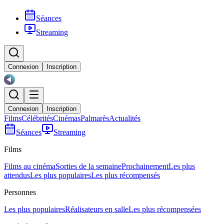
Séances
Streaming
Connexion
Inscription
Connexion
Inscription
Films
Célébrités
Cinémas
Palmarès
Actualités
Séances
Streaming
Films
Films au cinéma
Sorties de la semaine
Prochainement
Les plus
attendus
Les plus populaires
Les plus récompensés
Personnes
Les plus populaires
Réalisateurs en salle
Les plus récompensées