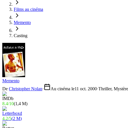
Films au cinéma
Memento
Casting
Memento
De
Christopher Nolan
·
Au cinéma le
11 oct. 2000
·
Thriller, Mystèr
8.4
/
10
(
1,4 M
)
4.2
/
5
(
2 M
)