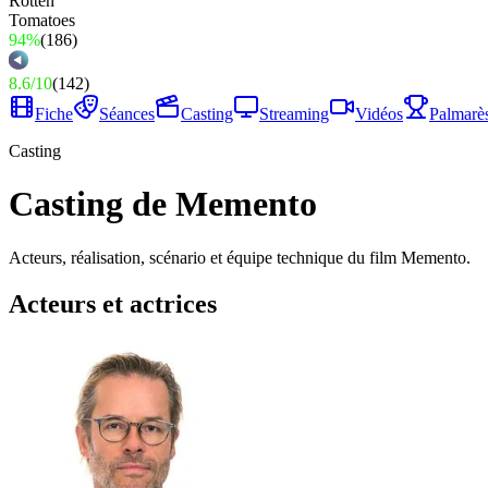
94%
(
186
)
8.6
/
10
(
142
)
Fiche
Séances
Casting
Streaming
Vidéos
Palmarè
Casting
Casting de Memento
Acteurs, réalisation, scénario et équipe technique du film Memento.
Acteurs et actrices