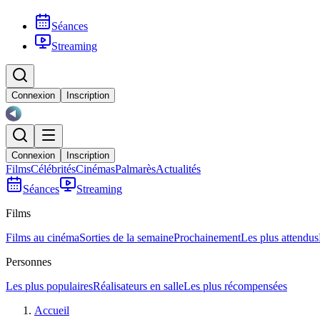
Séances
Streaming
Connexion
Inscription
Connexion
Inscription
Films
Célébrités
Cinémas
Palmarès
Actualités
Séances
Streaming
Films
Films au cinéma
Sorties de la semaine
Prochainement
Les plus attendus
Personnes
Les plus populaires
Réalisateurs en salle
Les plus récompensées
Accueil