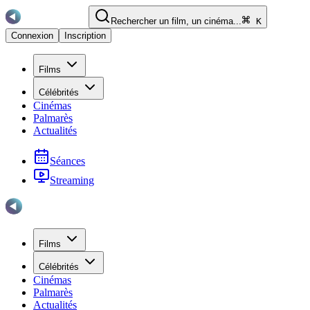
Rechercher un film, un cinéma...
K
Connexion
Inscription
Films
Célébrités
Cinémas
Palmarès
Actualités
Séances
Streaming
Films
Célébrités
Cinémas
Palmarès
Actualités