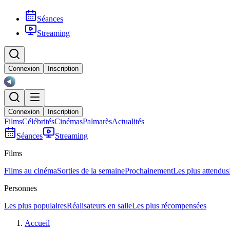
Séances
Streaming
Connexion
Inscription
Connexion
Inscription
Films
Célébrités
Cinémas
Palmarès
Actualités
Séances
Streaming
Films
Films au cinéma
Sorties de la semaine
Prochainement
Les plus attendus
Personnes
Les plus populaires
Réalisateurs en salle
Les plus récompensées
Accueil