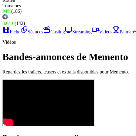
94%
(
186
)
8.6
/
10
(
142
)
Fiche
Séances
Casting
Streaming
Vidéos
Palmarè
Vidéos
Bandes-annonces de Memento
Regardez les trailers, teasers et extraits disponibles pour Memento.