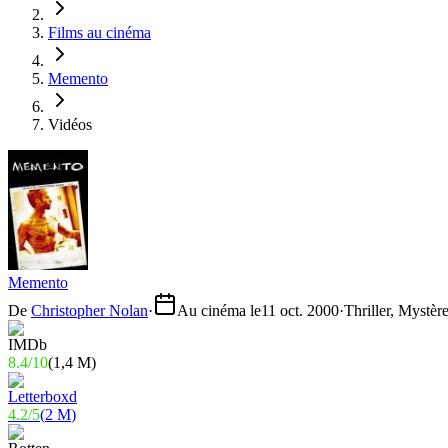
Films au cinéma
Memento
Vidéos
Memento
De
Christopher Nolan
·
Au cinéma le
11 oct. 2000
·
Thriller, Mystèr
8.4
/
10
(
1,4 M
)
4.2
/
5
(
2 M
)