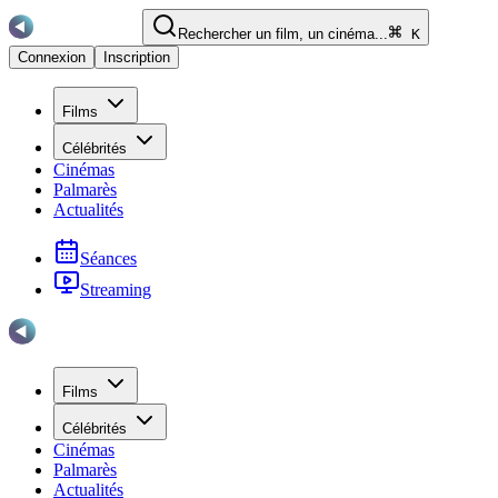
Rechercher un film, un cinéma...
K
Connexion
Inscription
Films
Célébrités
Cinémas
Palmarès
Actualités
Séances
Streaming
Films
Célébrités
Cinémas
Palmarès
Actualités