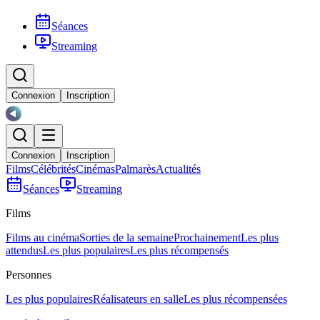
Séances
Streaming
Connexion
Inscription
Connexion
Inscription
Films
Célébrités
Cinémas
Palmarès
Actualités
Séances
Streaming
Films
Films au cinéma
Sorties de la semaine
Prochainement
Les plus
attendus
Les plus populaires
Les plus récompensés
Personnes
Les plus populaires
Réalisateurs en salle
Les plus récompensées