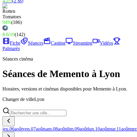
4.2
/
5
(
2 M
)
94%
(
186
)
8.6
/
10
(
142
)
Fiche
Séances
Casting
Streaming
Vidéos
Palmarès
Séances cinéma
Séances de Memento à Lyon
Horaires, versions et cinémas disponibles pour Memento à Lyon.
Changer de ville
Lyon
jeu.
06
août
ven.
07
août
sam.
08
août
dim.
09
août
lun.
10
août
mar.
11
août
mer