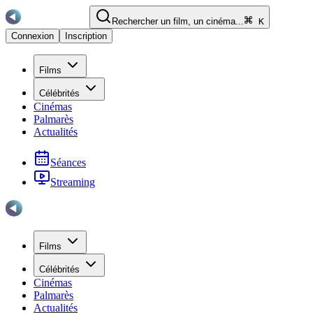
Rechercher un film, un cinéma...
K
Connexion
Inscription
Films
Célébrités
Cinémas
Palmarès
Actualités
Séances
Streaming
Films
Célébrités
Cinémas
Palmarès
Actualités