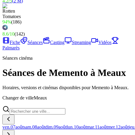
4.2
/
5
(
2 M
)
94%
(
186
)
8.6
/
10
(
142
)
Fiche
Séances
Casting
Streaming
Vidéos
Palmarès
Séances cinéma
Séances de Memento à Meaux
Horaires, versions et cinémas disponibles pour Memento à Meaux.
Changer de ville
Meaux
ven.
07
août
sam.
08
août
dim.
09
août
lun.
10
août
mar.
11
août
mer.
12
août
jeu