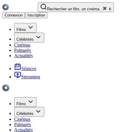
Rechercher un film, un cinéma...
K
Connexion
Inscription
Films
Célébrités
Cinémas
Palmarès
Actualités
Séances
Streaming
Films
Célébrités
Cinémas
Palmarès
Actualités