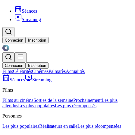
Séances
Streaming
Connexion
Inscription
Connexion
Inscription
Films
Célébrités
Cinémas
Palmarès
Actualités
Séances
Streaming
Films
Films au cinéma
Sorties de la semaine
Prochainement
Les plus
attendus
Les plus populaires
Les plus récompensés
Personnes
Les plus populaires
Réalisateurs en salle
Les plus récompensées