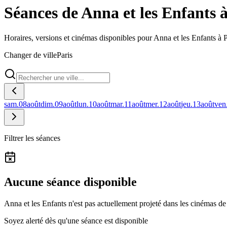
Séances de Anna et les Enfants à
Horaires, versions et cinémas disponibles pour Anna et les Enfants à P
Changer de ville
Paris
sam.
08
août
dim.
09
août
lun.
10
août
mar.
11
août
mer.
12
août
jeu.
13
août
ven
Filtrer les séances
Aucune séance disponible
Anna et les Enfants n'est pas actuellement projeté dans les cinémas de 
Soyez alerté dès qu'une séance est disponible