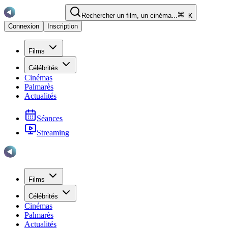
Rechercher un film, un cinéma...
K
Connexion
Inscription
Films
Célébrités
Cinémas
Palmarès
Actualités
Séances
Streaming
Films
Célébrités
Cinémas
Palmarès
Actualités