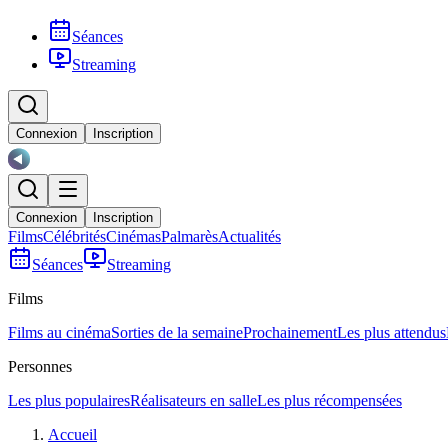
Séances
Streaming
Connexion
Inscription
Connexion
Inscription
Films
Célébrités
Cinémas
Palmarès
Actualités
Séances
Streaming
Films
Films au cinéma
Sorties de la semaine
Prochainement
Les plus attendus
Personnes
Les plus populaires
Réalisateurs en salle
Les plus récompensées
Accueil