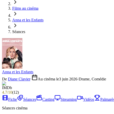
Films au cinéma
Anna et les Enfants
Séances
Anna et les Enfants
De
Diane Clavier
·
Au cinéma le
3 juin 2026
·
Drame, Comédie
4.7
/
10
(
12
)
Fiche
Séances
Casting
Streaming
Vidéos
Palmarè
Séances cinéma