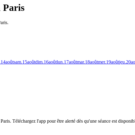
 Paris
aris.
.
14
août
sam.
15
août
dim.
16
août
lun.
17
août
mar.
18
août
mer.
19
août
jeu.
20
ao
Paris.
Téléchargez l'app pour être alerté dès qu'une séance est disponib