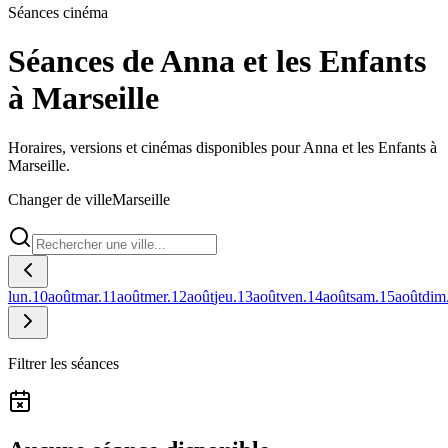
Séances cinéma
Séances de Anna et les Enfants
à Marseille
Horaires, versions et cinémas disponibles pour Anna et les Enfants à
Marseille.
Changer de ville
Marseille
lun.
10
août
mar.
11
août
mer.
12
août
jeu.
13
août
ven.
14
août
sam.
15
août
dim
Filtrer les séances