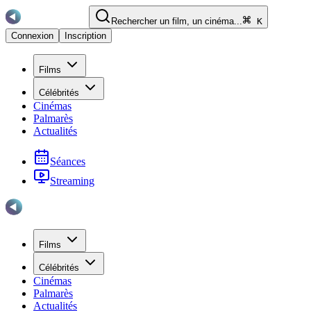
Rechercher un film, un cinéma...
K
Connexion
Inscription
Films
Célébrités
Cinémas
Palmarès
Actualités
Séances
Streaming
Films
Célébrités
Cinémas
Palmarès
Actualités