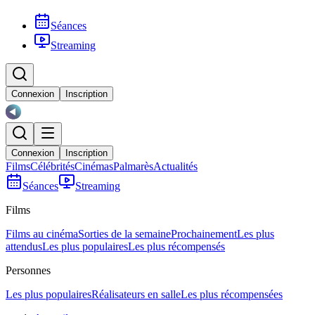
Séances
Streaming
Connexion
Inscription
Connexion
Inscription
Films
Célébrités
Cinémas
Palmarès
Actualités
Séances
Streaming
Films
Films au cinéma
Sorties de la semaine
Prochainement
Les plus
attendus
Les plus populaires
Les plus récompensés
Personnes
Les plus populaires
Réalisateurs en salle
Les plus récompensées