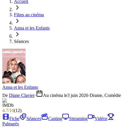
Accueil
Films au cinéma
Anna et les Enfants
Séances
Anna et les Enfants
De
Diane Clavier
·
Au cinéma le
3 juin 2026
·
Drame, Comédie
4.7
/
10
(
12
)
Fiche
Séances
Casting
Streaming
Vidéos
Palmarès