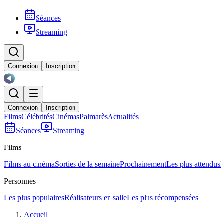
Séances
Streaming
Connexion
Inscription
Connexion
Inscription
Films
Célébrités
Cinémas
Palmarès
Actualités
Séances
Streaming
Films
Films au cinéma
Sorties de la semaine
Prochainement
Les plus attendus
Personnes
Les plus populaires
Réalisateurs en salle
Les plus récompensées
Accueil