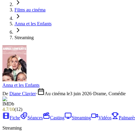
Films au cinéma
Anna et les Enfants
Streaming
Anna et les Enfants
De
Diane Clavier
·
Au cinéma le
3 juin 2026
·
Drame, Comédie
4.7
/
10
(
12
)
Fiche
Séances
Casting
Streaming
Vidéos
Palmarè
Streaming