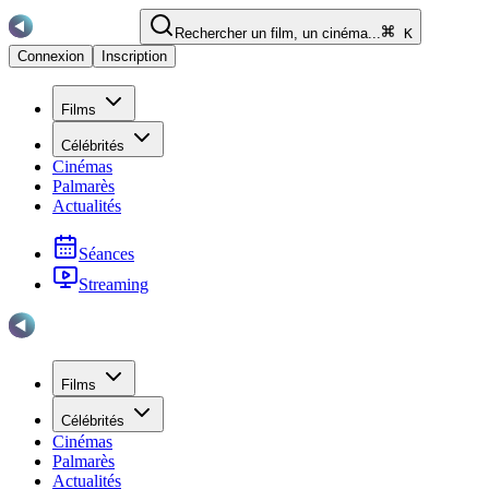
Rechercher un film, un cinéma...
K
Connexion
Inscription
Films
Célébrités
Cinémas
Palmarès
Actualités
Séances
Streaming
Films
Célébrités
Cinémas
Palmarès
Actualités