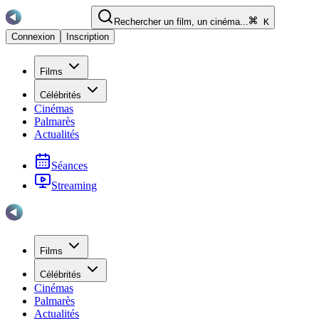
Rechercher un film, un cinéma...
K
Connexion
Inscription
Films
Célébrités
Cinémas
Palmarès
Actualités
Séances
Streaming
Films
Célébrités
Cinémas
Palmarès
Actualités