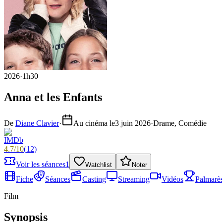
2026
·
1h30
Anna et les Enfants
De
Diane Clavier
·
Au cinéma le
3 juin 2026
·
Drame, Comédie
4.7
/
10
(
12
)
Voir les séances
1
Watchlist
Noter
Fiche
Séances
Casting
Streaming
Vidéos
Palmarè
Film
Synopsis