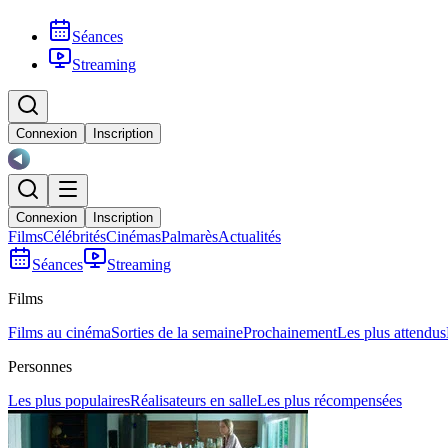
Séances
Streaming
Connexion
Inscription
Connexion
Inscription
Films
Célébrités
Cinémas
Palmarès
Actualités
Séances
Streaming
Films
Films au cinéma
Sorties de la semaine
Prochainement
Les plus attendus
Personnes
Les plus populaires
Réalisateurs en salle
Les plus récompensées