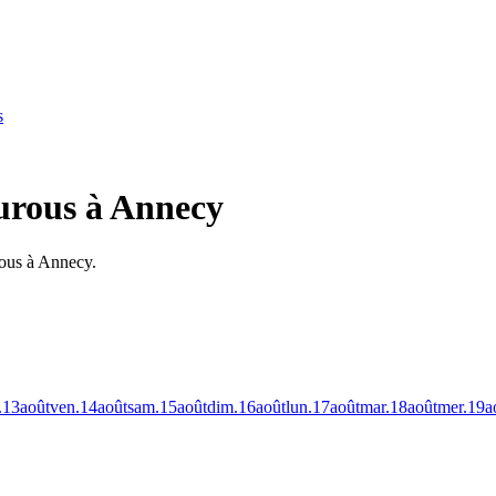
s
ourous à Annecy
rous à Annecy.
.
13
août
ven.
14
août
sam.
15
août
dim.
16
août
lun.
17
août
mar.
18
août
mer.
19
a