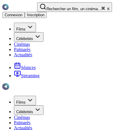
Rechercher un film, un cinéma...
K
Connexion
Inscription
Films
Célébrités
Cinémas
Palmarès
Actualités
Séances
Streaming
Films
Célébrités
Cinémas
Palmarès
Actualités