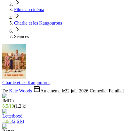
Films au cinéma
Charlie et les Kangourous
Séances
Charlie et les Kangourous
De
Kate Woods
·
Au cinéma le
22 juil. 2026
·
Comédie, Familial
6.5
/
10
(
1,2 k
)
3.0
/
5
(
2,6 k
)