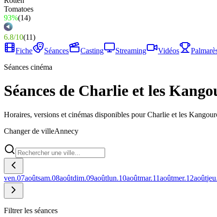
93%
(
14
)
6.8
/
10
(
11
)
Fiche
Séances
Casting
Streaming
Vidéos
Palmarè
Séances cinéma
Séances de Charlie et les Kang
Horaires, versions et cinémas disponibles pour Charlie et les Kangou
Changer de ville
Annecy
ven.
07
août
sam.
08
août
dim.
09
août
lun.
10
août
mar.
11
août
mer.
12
août
jeu
Filtrer les séances