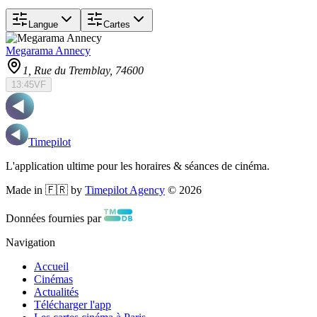
Langue
Cartes
Megarama Annecy
1, Rue du Tremblay
, 74600
13:45
VF
Timepilot
L'application ultime pour les horaires & séances de cinéma.
Made in 🇫🇷 by
Timepilot Agency
©
2026
Données fournies par
Navigation
Accueil
Cinémas
Actualités
Télécharger l'app