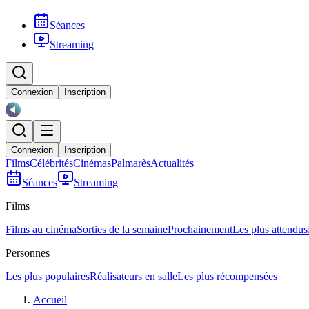
Séances
Streaming
Connexion
Inscription
Connexion
Inscription
Films
Célébrités
Cinémas
Palmarès
Actualités
Séances
Streaming
Films
Films au cinéma
Sorties de la semaine
Prochainement
Les plus attendus
Personnes
Les plus populaires
Réalisateurs en salle
Les plus récompensées
Accueil