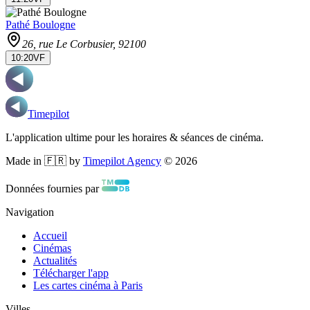
Pathé Boulogne
26, rue Le Corbusier
, 92100
10:20
VF
Timepilot
L'application ultime pour les horaires & séances de cinéma.
Made in 🇫🇷 by
Timepilot Agency
©
2026
Données fournies par
Navigation
Accueil
Cinémas
Actualités
Télécharger l'app
Les cartes cinéma à Paris
Villes