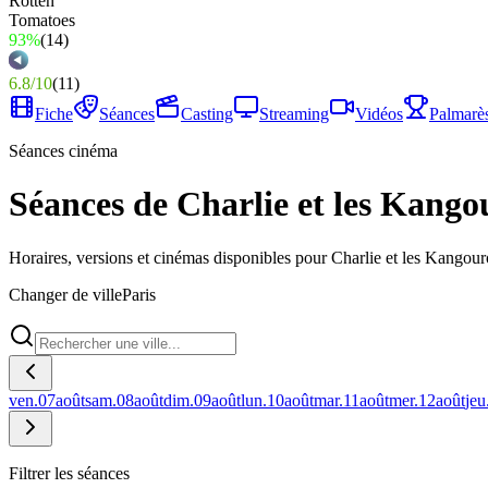
93%
(
14
)
6.8
/
10
(
11
)
Fiche
Séances
Casting
Streaming
Vidéos
Palmarè
Séances cinéma
Séances de Charlie et les Kango
Horaires, versions et cinémas disponibles pour Charlie et les Kangour
Changer de ville
Paris
ven.
07
août
sam.
08
août
dim.
09
août
lun.
10
août
mar.
11
août
mer.
12
août
jeu
Filtrer les séances