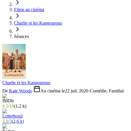
Films au cinéma
Charlie et les Kangourous
Séances
Charlie et les Kangourous
De
Kate Woods
·
Au cinéma le
22 juil. 2026
·
Comédie, Familial
6.5
/
10
(
1,2 k
)
3.0
/
5
(
2,6 k
)