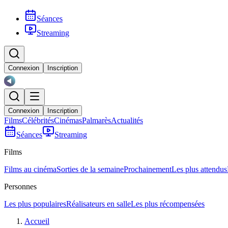
Séances
Streaming
Connexion
Inscription
Connexion
Inscription
Films
Célébrités
Cinémas
Palmarès
Actualités
Séances
Streaming
Films
Films au cinéma
Sorties de la semaine
Prochainement
Les plus attendus
Personnes
Les plus populaires
Réalisateurs en salle
Les plus récompensées
Accueil