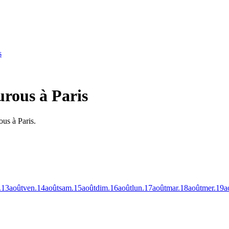
s
urous à Paris
ous à Paris.
.
13
août
ven.
14
août
sam.
15
août
dim.
16
août
lun.
17
août
mar.
18
août
mer.
19
a