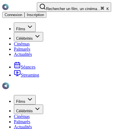
Rechercher un film, un cinéma...
K
Connexion
Inscription
Films
Célébrités
Cinémas
Palmarès
Actualités
Séances
Streaming
Films
Célébrités
Cinémas
Palmarès
Actualités