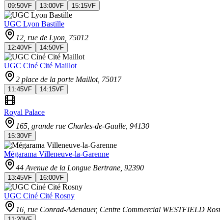
09:50
VF
13:00
VF
15:15
VF
UGC Lyon Bastille
12, rue de Lyon
, 75012
12:40
VF
14:50
VF
UGC Ciné Cité Maillot
2 place de la porte Maillot
, 75017
11:45
VF
14:15
VF
Royal Palace
165, grande rue Charles-de-Gaulle
, 94130
15:30
VF
Mégarama Villeneuve-la-Garenne
44 Avenue de la Longue Bertrane
, 92390
13:45
VF
16:00
VF
UGC Ciné Cité Rosny
16, rue Conrad-Adenauer, Centre Commercial WESTFIELD Ros
11:20
VF