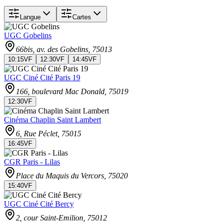
Langue
Cartes
UGC Gobelins
66bis, av. des Gobelins
, 75013
10:15
VF
12:30
VF
14:45
VF
UGC Ciné Cité Paris 19
166, boulevard Mac Donald
, 75019
12:30
VF
Cinéma Chaplin Saint Lambert
6, Rue Péclet
, 75015
16:45
VF
CGR Paris - Lilas
Place du Maquis du Vercors
, 75020
15:40
VF
UGC Ciné Cité Bercy
2, cour Saint-Emilion
, 75012