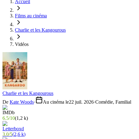
Accueil
Films au cinéma
Charlie et les Kangourous
Vidéos
Charlie et les Kangourous
De
Kate Woods
·
Au cinéma le
22 juil. 2026
·
Comédie, Familial
6.5
/
10
(
1,2 k
)
3.0
/
5
(
2,6 k
)