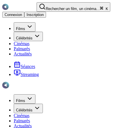
Rechercher un film, un cinéma...
K
Connexion
Inscription
Films
Célébrités
Cinémas
Palmarès
Actualités
Séances
Streaming
Films
Célébrités
Cinémas
Palmarès
Actualités