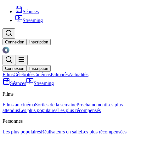
Séances
Streaming
Connexion
Inscription
Connexion
Inscription
Films
Célébrités
Cinémas
Palmarès
Actualités
Séances
Streaming
Films
Films au cinéma
Sorties de la semaine
Prochainement
Les plus
attendus
Les plus populaires
Les plus récompensés
Personnes
Les plus populaires
Réalisateurs en salle
Les plus récompensées