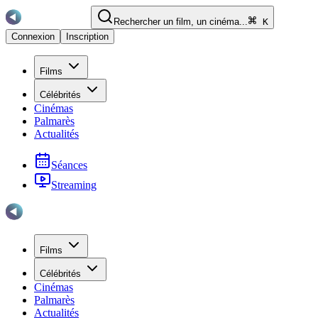
Rechercher un film, un cinéma...
K
Connexion
Inscription
Films
Célébrités
Cinémas
Palmarès
Actualités
Séances
Streaming
Films
Célébrités
Cinémas
Palmarès
Actualités