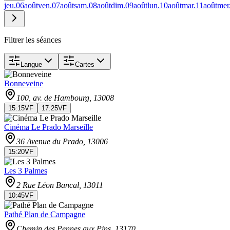
jeu.
06
août
ven.
07
août
sam.
08
août
dim.
09
août
lun.
10
août
mar.
11
août
mer
Filtrer les séances
Langue
Cartes
Bonneveine
100, av. de Hambourg
, 13008
15:15
VF
17:25
VF
Cinéma Le Prado Marseille
36 Avenue du Prado
, 13006
15:20
VF
Les 3 Palmes
2 Rue Léon Bancal
, 13011
10:45
VF
Pathé Plan de Campagne
Chemin des Pennes aux Pins
, 13170