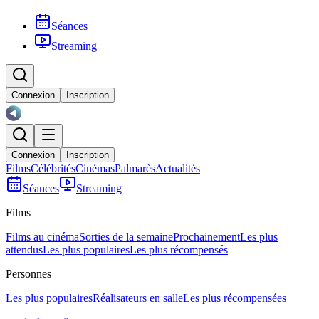
Séances
Streaming
Connexion
Inscription
Connexion
Inscription
Films
Célébrités
Cinémas
Palmarès
Actualités
Séances
Streaming
Films
Films au cinéma
Sorties de la semaine
Prochainement
Les plus
attendus
Les plus populaires
Les plus récompensés
Personnes
Les plus populaires
Réalisateurs en salle
Les plus récompensées