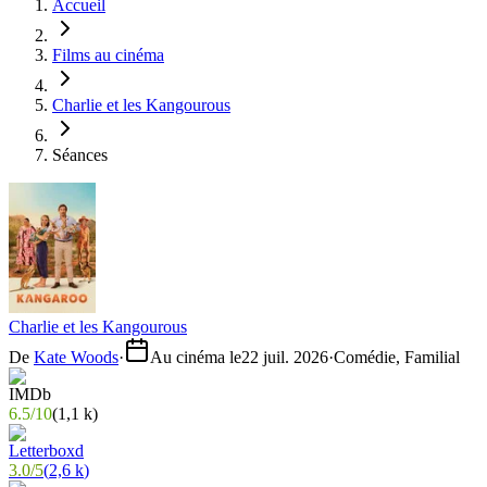
Accueil
Films au cinéma
Charlie et les Kangourous
Séances
Charlie et les Kangourous
De
Kate Woods
·
Au cinéma le
22 juil. 2026
·
Comédie, Familial
6.5
/
10
(
1,1 k
)
3.0
/
5
(
2,6 k
)