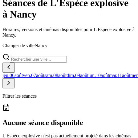
Séances de L'Espèce explosive
à Nancy
Horaires, versions et cinémas disponibles pour L'Espèce explosive à
Nancy.
Changer de ville
Nancy
jeu.
06
août
ven.
07
août
sam.
08
août
dim.
09
août
lun.
10
août
mar.
11
août
mer
Filtrer les séances
Aucune séance disponible
L'Espèce explosive n'est pas actuellement projeté dans les cinémas