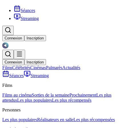
Séances
Streaming
Connexion
Inscription
Connexion
Inscription
Films
Célébrités
Cinémas
Palmarès
Actualités
Séances
Streaming
Films
Films au cinéma
Sorties de la semaine
Prochainement
Les plus
attendus
Les plus populaires
Les plus récompensés
Personnes
Les plus populaires
Réalisateurs en salle
Les plus récompensées