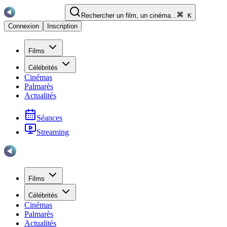
Rechercher un film, un cinéma...
K
Connexion
Inscription
Films
Célébrités
Cinémas
Palmarès
Actualités
Séances
Streaming
Films
Célébrités
Cinémas
Palmarès
Actualités