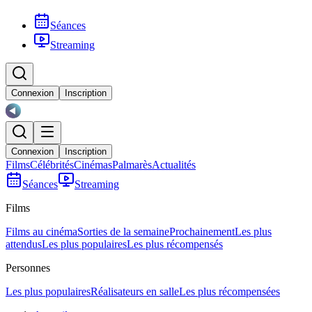
Séances
Streaming
Connexion
Inscription
Connexion
Inscription
Films
Célébrités
Cinémas
Palmarès
Actualités
Séances
Streaming
Films
Films au cinéma
Sorties de la semaine
Prochainement
Les plus
attendus
Les plus populaires
Les plus récompensés
Personnes
Les plus populaires
Réalisateurs en salle
Les plus récompensées