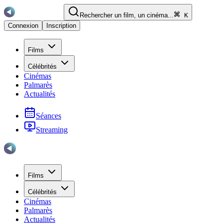
Rechercher un film, un cinéma...
K
Connexion
Inscription
Films
Célébrités
Cinémas
Palmarès
Actualités
Séances
Streaming
Films
Célébrités
Cinémas
Palmarès
Actualités