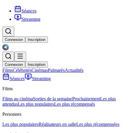
Séances
Streaming
Connexion
Inscription
Connexion
Inscription
Films
Célébrités
Cinémas
Palmarès
Actualités
Séances
Streaming
Films
Films au cinéma
Sorties de la semaine
Prochainement
Les plus
attendus
Les plus populaires
Les plus récompensés
Personnes
Les plus populaires
Réalisateurs en salle
Les plus récompensées