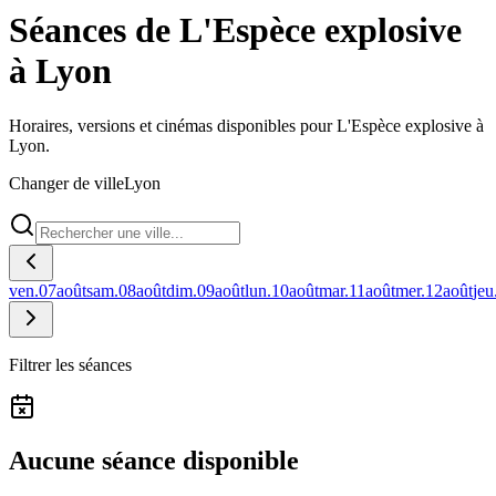
Séances de L'Espèce explosive
à Lyon
Horaires, versions et cinémas disponibles pour L'Espèce explosive à
Lyon.
Changer de ville
Lyon
ven.
07
août
sam.
08
août
dim.
09
août
lun.
10
août
mar.
11
août
mer.
12
août
jeu
Filtrer les séances
Aucune séance disponible