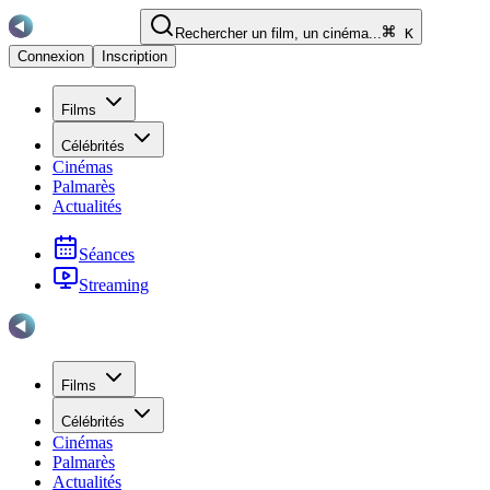
Rechercher un film, un cinéma...
K
Connexion
Inscription
Films
Célébrités
Cinémas
Palmarès
Actualités
Séances
Streaming
Films
Célébrités
Cinémas
Palmarès
Actualités