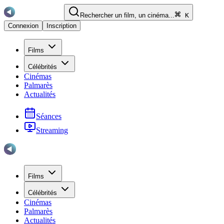
Rechercher un film, un cinéma...
K
Connexion
Inscription
Films
Célébrités
Cinémas
Palmarès
Actualités
Séances
Streaming
Films
Célébrités
Cinémas
Palmarès
Actualités