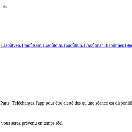
aris.
.
13
août
ven.
14
août
sam.
15
août
dim.
16
août
lun.
17
août
mar.
18
août
mer.
19
a
Paris.
Téléchargez l'app pour être alerté dès qu'une séance est disponibl
— vous serez prévenu en temps réel.