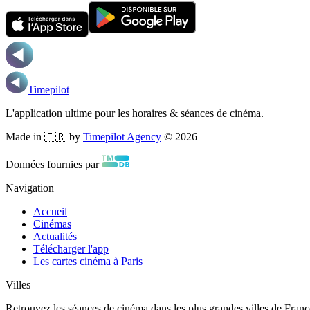
Timepilot
L'application ultime pour les horaires & séances de cinéma.
Made in 🇫🇷 by
Timepilot Agency
©
2026
Données fournies par
Navigation
Accueil
Cinémas
Actualités
Télécharger l'app
Les cartes cinéma à Paris
Villes
Retrouvez les séances de cinéma dans les plus grandes villes de Franc