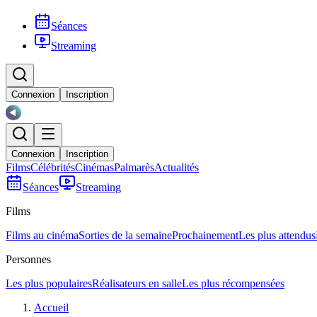
Séances
Streaming
Connexion
Inscription
Connexion
Inscription
Films
Célébrités
Cinémas
Palmarès
Actualités
Séances
Streaming
Films
Films au cinéma
Sorties de la semaine
Prochainement
Les plus attendus
Personnes
Les plus populaires
Réalisateurs en salle
Les plus récompensées
Accueil