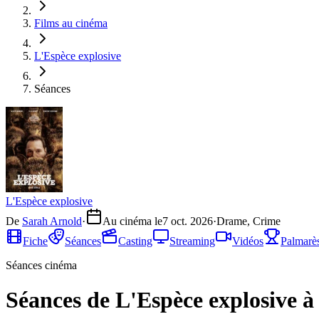
Films au cinéma
L'Espèce explosive
Séances
L'Espèce explosive
De
Sarah Arnold
·
Au cinéma le
7 oct. 2026
·
Drame, Crime
Fiche
Séances
Casting
Streaming
Vidéos
Palmarè
Séances cinéma
Séances de L'Espèce explosive à