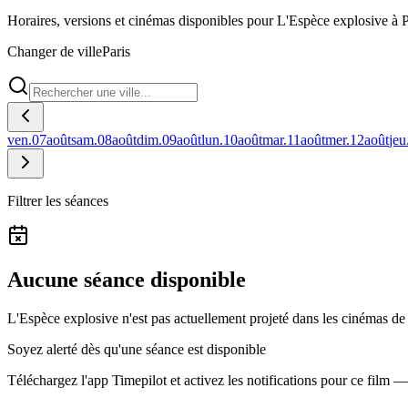
Horaires, versions et cinémas disponibles pour L'Espèce explosive à P
Changer de ville
Paris
ven.
07
août
sam.
08
août
dim.
09
août
lun.
10
août
mar.
11
août
mer.
12
août
jeu
Filtrer les séances
Aucune séance disponible
L'Espèce explosive n'est pas actuellement projeté dans les cinémas de 
Soyez alerté dès qu'une séance est disponible
Téléchargez l'app Timepilot et activez les notifications pour ce film 