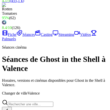
4.1
/
5
(
455,1 k
)
95%
(
62
)
8.4
/
10
(
126
)
Fiche
Séances
Casting
Streaming
Vidéos
Palmarès
Séances cinéma
Séances de Ghost in the Shell à
Valence
Horaires, versions et cinémas disponibles pour Ghost in the Shell à
Valence.
Changer de ville
Valence