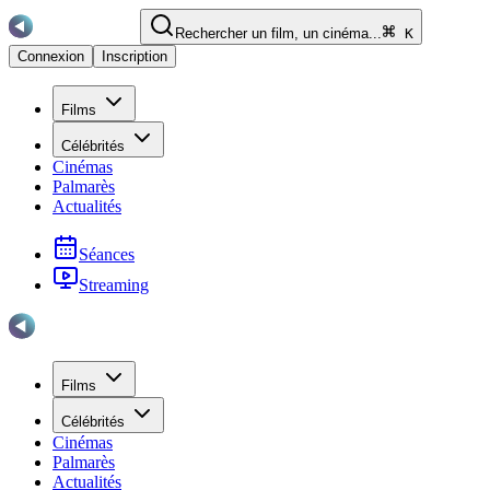
Rechercher un film, un cinéma...
K
Connexion
Inscription
Films
Célébrités
Cinémas
Palmarès
Actualités
Séances
Streaming
Films
Célébrités
Cinémas
Palmarès
Actualités