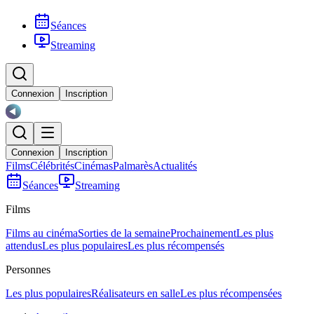
Séances
Streaming
Connexion
Inscription
Connexion
Inscription
Films
Célébrités
Cinémas
Palmarès
Actualités
Séances
Streaming
Films
Films au cinéma
Sorties de la semaine
Prochainement
Les plus
attendus
Les plus populaires
Les plus récompensés
Personnes
Les plus populaires
Réalisateurs en salle
Les plus récompensées