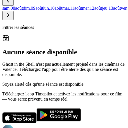
sam.
08
août
dim.
09
août
lun.
10
août
mar.
11
août
mer.
12
août
jeu.
13
août
ven
Filtrer les séances
Aucune séance disponible
Ghost in the Shell n'est pas actuellement projeté dans les cinémas de
Valence.
Téléchargez l'app pour être alerté dès qu'une séance est
disponible.
Soyez alerté dès qu'une séance est disponible
Téléchargez l'app Timepilot et activez les notifications pour ce film
— vous serez prévenu en temps réel.