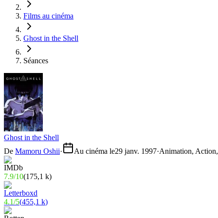
Films au cinéma
Ghost in the Shell
Séances
Ghost in the Shell
De
Mamoru Oshii
·
Au cinéma le
29 janv. 1997
·
Animation, Action,
7.9
/
10
(
175,1 k
)
4.1
/
5
(
455,1 k
)