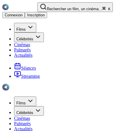
Rechercher un film, un cinéma...
K
Connexion
Inscription
Films
Célébrités
Cinémas
Palmarès
Actualités
Séances
Streaming
Films
Célébrités
Cinémas
Palmarès
Actualités