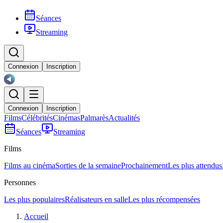
Séances
Streaming
Connexion
Inscription
Connexion
Inscription
Films
Célébrités
Cinémas
Palmarès
Actualités
Séances
Streaming
Films
Films au cinéma
Sorties de la semaine
Prochainement
Les plus attendus
Personnes
Les plus populaires
Réalisateurs en salle
Les plus récompensées
Accueil