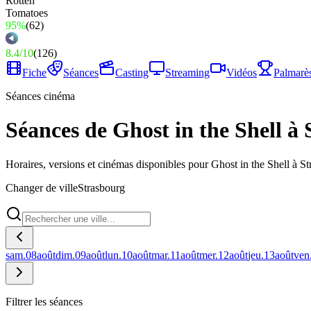
95%
(
62
)
8.4
/
10
(
126
)
Fiche
Séances
Casting
Streaming
Vidéos
Palmarè
Séances cinéma
Séances de Ghost in the Shell à
Horaires, versions et cinémas disponibles pour Ghost in the Shell à St
Changer de ville
Strasbourg
sam.
08
août
dim.
09
août
lun.
10
août
mar.
11
août
mer.
12
août
jeu.
13
août
ven
Filtrer les séances