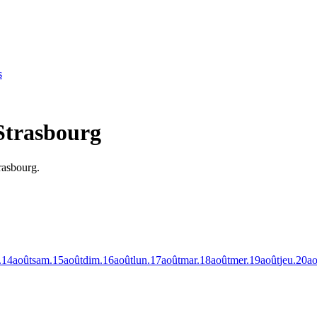
s
 Strasbourg
rasbourg.
.
14
août
sam.
15
août
dim.
16
août
lun.
17
août
mar.
18
août
mer.
19
août
jeu.
20
ao