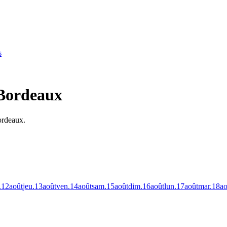
s
 Bordeaux
ordeaux.
.
12
août
jeu.
13
août
ven.
14
août
sam.
15
août
dim.
16
août
lun.
17
août
mar.
18
ao