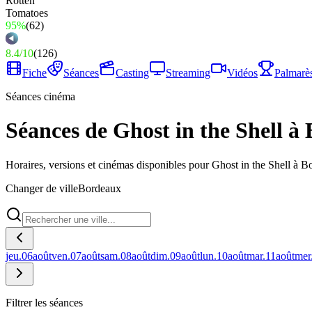
95%
(
62
)
8.4
/
10
(
126
)
Fiche
Séances
Casting
Streaming
Vidéos
Palmarè
Séances cinéma
Séances de Ghost in the Shell à
Horaires, versions et cinémas disponibles pour Ghost in the Shell à B
Changer de ville
Bordeaux
jeu.
06
août
ven.
07
août
sam.
08
août
dim.
09
août
lun.
10
août
mar.
11
août
mer
Filtrer les séances