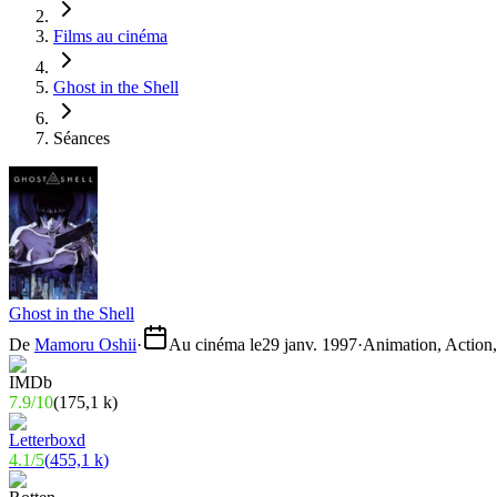
Films au cinéma
Ghost in the Shell
Séances
Ghost in the Shell
De
Mamoru Oshii
·
Au cinéma le
29 janv. 1997
·
Animation, Action,
7.9
/
10
(
175,1 k
)
4.1
/
5
(
455,1 k
)