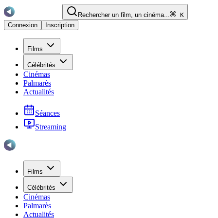
Rechercher un film, un cinéma...
K
Connexion
Inscription
Films
Célébrités
Cinémas
Palmarès
Actualités
Séances
Streaming
Films
Célébrités
Cinémas
Palmarès
Actualités