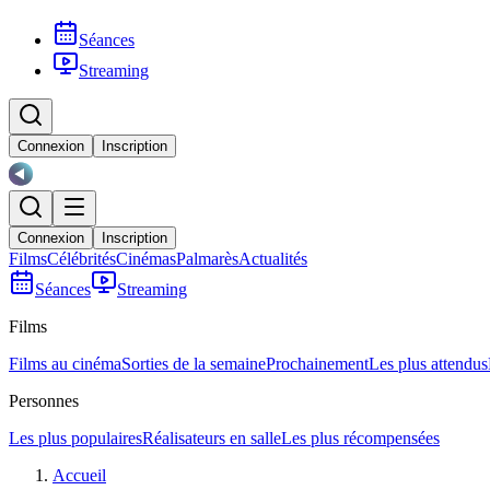
Séances
Streaming
Connexion
Inscription
Connexion
Inscription
Films
Célébrités
Cinémas
Palmarès
Actualités
Séances
Streaming
Films
Films au cinéma
Sorties de la semaine
Prochainement
Les plus attendus
Personnes
Les plus populaires
Réalisateurs en salle
Les plus récompensées
Accueil