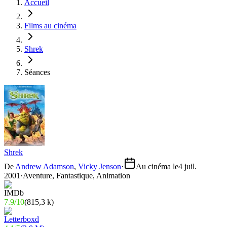
Accueil
Films au cinéma
Shrek
Séances
Shrek
De
Andrew Adamson
,
Vicky Jenson
·
Au cinéma le
4 juil.
2001
·
Aventure, Fantastique, Animation
7.9
/
10
(
815,3 k
)