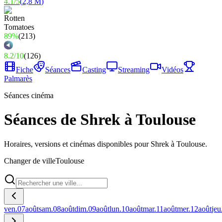
4.1
/
5
(
2,8 M
)
89%
(
213
)
8.2
/
10
(
126
)
Fiche
Séances
Casting
Streaming
Vidéos
Palmarès
Séances cinéma
Séances de Shrek à Toulouse
Horaires, versions et cinémas disponibles pour Shrek à Toulouse.
Changer de ville
Toulouse
ven.
07
août
sam.
08
août
dim.
09
août
lun.
10
août
mar.
11
août
mer.
12
août
jeu