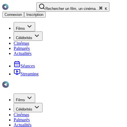
Rechercher un film, un cinéma...
K
Connexion
Inscription
Films
Célébrités
Cinémas
Palmarès
Actualités
Séances
Streaming
Films
Célébrités
Cinémas
Palmarès
Actualités