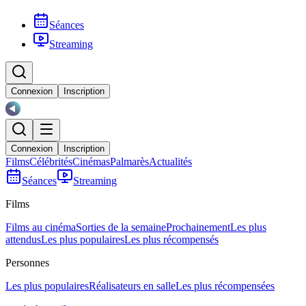
Séances
Streaming
Connexion
Inscription
Connexion
Inscription
Films
Célébrités
Cinémas
Palmarès
Actualités
Séances
Streaming
Films
Films au cinéma
Sorties de la semaine
Prochainement
Les plus
attendus
Les plus populaires
Les plus récompensés
Personnes
Les plus populaires
Réalisateurs en salle
Les plus récompensées