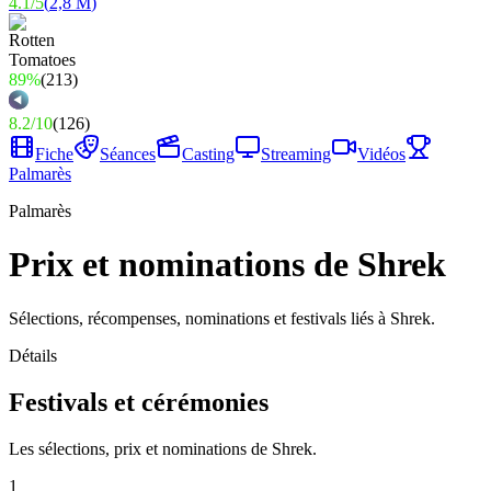
4.1
/
5
(
2,8 M
)
89%
(
213
)
8.2
/
10
(
126
)
Fiche
Séances
Casting
Streaming
Vidéos
Palmarès
Palmarès
Prix et nominations de Shrek
Sélections, récompenses, nominations et festivals liés à Shrek.
Détails
Festivals et cérémonies
Les sélections, prix et nominations de Shrek.
1