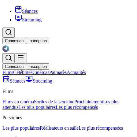
Séances
Streaming
Connexion
Inscription
Connexion
Inscription
Films
Célébrités
Cinémas
Palmarès
Actualités
Séances
Streaming
Films
Films au cinéma
Sorties de la semaine
Prochainement
Les plus
attendus
Les plus populaires
Les plus récompensés
Personnes
Les plus populaires
Réalisateurs en salle
Les plus récompensées