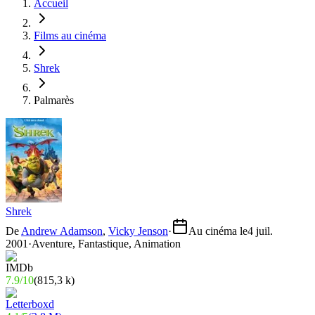
Accueil
Films au cinéma
Shrek
Palmarès
Shrek
De
Andrew Adamson
,
Vicky Jenson
·
Au cinéma le
4 juil.
2001
·
Aventure, Fantastique, Animation
7.9
/
10
(
815,3 k
)