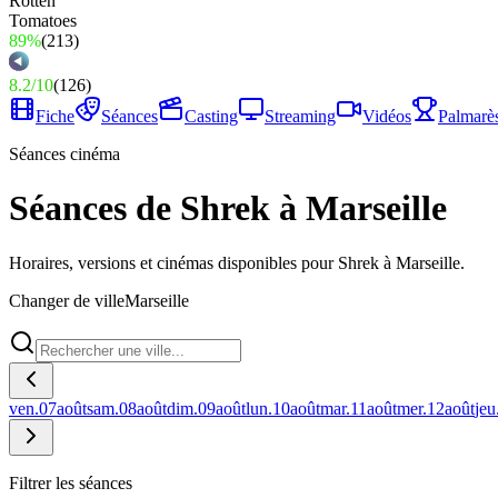
89%
(
213
)
8.2
/
10
(
126
)
Fiche
Séances
Casting
Streaming
Vidéos
Palmarè
Séances cinéma
Séances de Shrek à Marseille
Horaires, versions et cinémas disponibles pour Shrek à Marseille.
Changer de ville
Marseille
ven.
07
août
sam.
08
août
dim.
09
août
lun.
10
août
mar.
11
août
mer.
12
août
jeu
Filtrer les séances