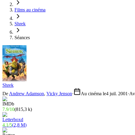
Films au cinéma
Shrek
Séances
Shrek
De
Andrew Adamson
,
Vicky Jenson
·
Au cinéma le
4 juil. 2001
·
Av
7.9
/
10
(
815,3 k
)
4.1
/
5
(
2,8 M
)