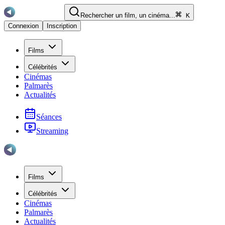
Rechercher un film, un cinéma...
K
Connexion
Inscription
Films
Célébrités
Cinémas
Palmarès
Actualités
Séances
Streaming
Films
Célébrités
Cinémas
Palmarès
Actualités