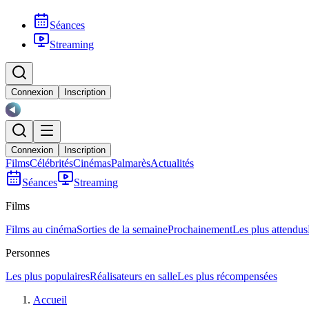
Séances
Streaming
Connexion
Inscription
Connexion
Inscription
Films
Célébrités
Cinémas
Palmarès
Actualités
Séances
Streaming
Films
Films au cinéma
Sorties de la semaine
Prochainement
Les plus attendus
Personnes
Les plus populaires
Réalisateurs en salle
Les plus récompensées
Accueil