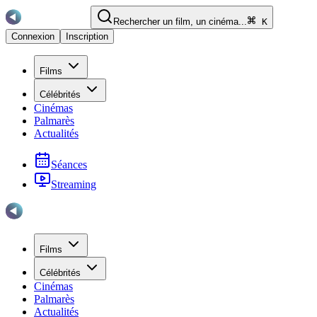
Rechercher un film, un cinéma...
K
Connexion
Inscription
Films
Célébrités
Cinémas
Palmarès
Actualités
Séances
Streaming
Films
Célébrités
Cinémas
Palmarès
Actualités