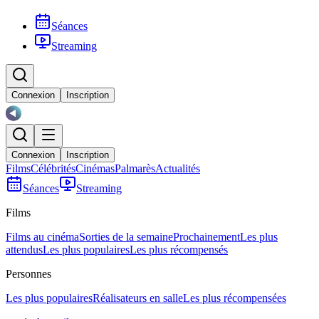
Séances
Streaming
Connexion
Inscription
Connexion
Inscription
Films
Célébrités
Cinémas
Palmarès
Actualités
Séances
Streaming
Films
Films au cinéma
Sorties de la semaine
Prochainement
Les plus
attendus
Les plus populaires
Les plus récompensés
Personnes
Les plus populaires
Réalisateurs en salle
Les plus récompensées