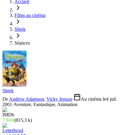
Accueil
Films au cinéma
Shrek
Séances
Shrek
De
Andrew Adamson
,
Vicky Jenson
·
Au cinéma le
4 juil.
2001
·
Aventure, Fantastique, Animation
7.9
/
10
(
815,3 k
)