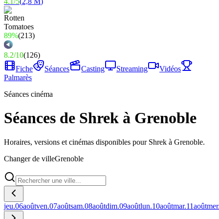
4.1
/
5
(
2,8 M
)
89%
(
213
)
8.2
/
10
(
126
)
Fiche
Séances
Casting
Streaming
Vidéos
Palmarès
Séances cinéma
Séances de Shrek à Grenoble
Horaires, versions et cinémas disponibles pour Shrek à Grenoble.
Changer de ville
Grenoble
jeu.
06
août
ven.
07
août
sam.
08
août
dim.
09
août
lun.
10
août
mar.
11
août
mer