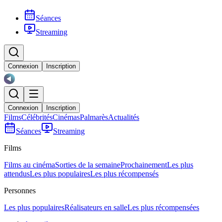
Séances
Streaming
Connexion
Inscription
Connexion
Inscription
Films
Célébrités
Cinémas
Palmarès
Actualités
Séances
Streaming
Films
Films au cinéma
Sorties de la semaine
Prochainement
Les plus
attendus
Les plus populaires
Les plus récompensés
Personnes
Les plus populaires
Réalisateurs en salle
Les plus récompensées