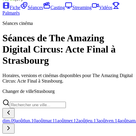
Fiche
Séances
Casting
Streaming
Vidéos
Palmarès
Séances cinéma
Séances de The Amazing
Digital Circus: Acte Final à
Strasbourg
Horaires, versions et cinémas disponibles pour The Amazing Digital
Circus: Acte Final à Strasbourg.
Changer de ville
Strasbourg
dim.
09
août
lun.
10
août
mar.
11
août
mer.
12
août
jeu.
13
août
ven.
14
août
sam