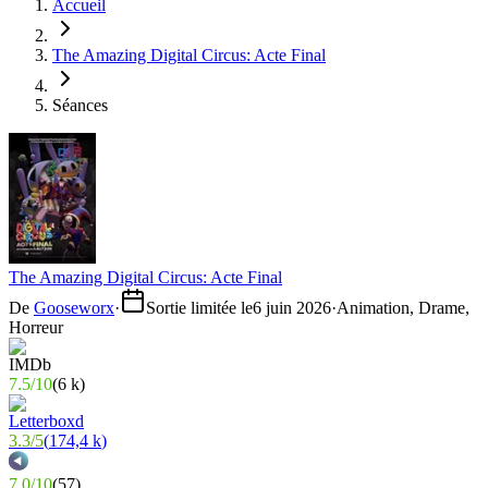
Accueil
The Amazing Digital Circus: Acte Final
Séances
The Amazing Digital Circus: Acte Final
De
Gooseworx
·
Sortie limitée le
6 juin 2026
·
Animation, Drame,
Horreur
7.5
/
10
(
6 k
)
3.3
/
5
(
174,4 k
)
7.0
/
10
(
57
)