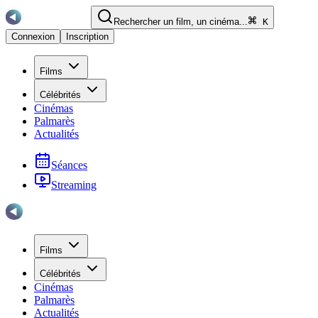
Rechercher un film, un cinéma...
K
Connexion
Inscription
Films
Célébrités
Cinémas
Palmarès
Actualités
Séances
Streaming
Films
Célébrités
Cinémas
Palmarès
Actualités