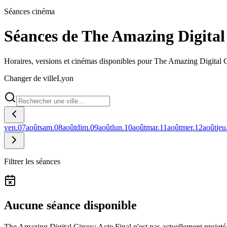
Séances cinéma
Séances de The Amazing Digital 
Horaires, versions et cinémas disponibles pour The Amazing Digital C
Changer de ville
Lyon
ven.
07
août
sam.
08
août
dim.
09
août
lun.
10
août
mar.
11
août
mer.
12
août
jeu
Filtrer les séances
Aucune séance disponible
The Amazing Digital Circus: Acte Final n'est pas actuellement projet