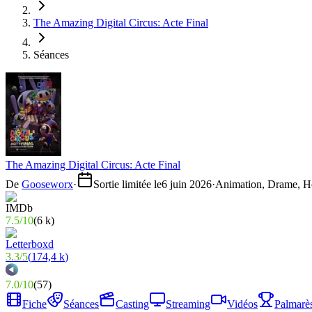
The Amazing Digital Circus: Acte Final
Séances
The Amazing Digital Circus: Acte Final
De
Gooseworx
·
Sortie limitée le
6 juin 2026
·
Animation, Drame, H
7.5
/
10
(
6 k
)
3.3
/
5
(
174,4 k
)
7.0
/
10
(
57
)
Fiche
Séances
Casting
Streaming
Vidéos
Palmarè