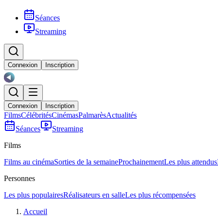
Séances
Streaming
Connexion
Inscription
Connexion
Inscription
Films
Célébrités
Cinémas
Palmarès
Actualités
Séances
Streaming
Films
Films au cinéma
Sorties de la semaine
Prochainement
Les plus attendus
Personnes
Les plus populaires
Réalisateurs en salle
Les plus récompensées
Accueil