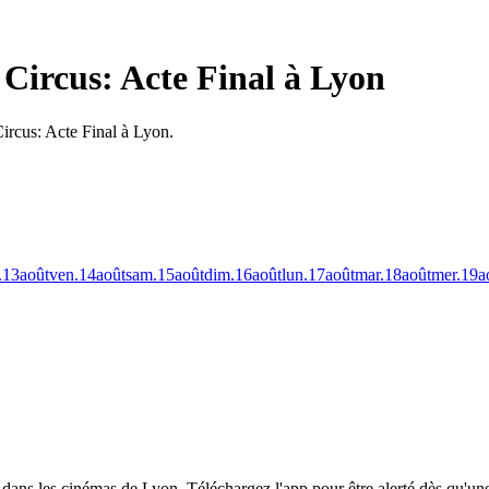
Circus: Acte Final à Lyon
ircus: Acte Final à Lyon.
.
13
août
ven.
14
août
sam.
15
août
dim.
16
août
lun.
17
août
mar.
18
août
mer.
19
a
é dans les cinémas de Lyon.
Téléchargez l'app pour être alerté dès qu'un