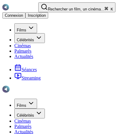
Rechercher un film, un cinéma...
K
Connexion
Inscription
Films
Célébrités
Cinémas
Palmarès
Actualités
Séances
Streaming
Films
Célébrités
Cinémas
Palmarès
Actualités