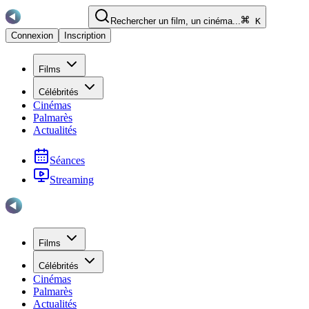
Rechercher un film, un cinéma...
K
Connexion
Inscription
Films
Célébrités
Cinémas
Palmarès
Actualités
Séances
Streaming
Films
Célébrités
Cinémas
Palmarès
Actualités