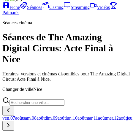
Fiche
Séances
Casting
Streaming
Vidéos
Palmarès
Séances cinéma
Séances de The Amazing
Digital Circus: Acte Final à
Nice
Horaires, versions et cinémas disponibles pour The Amazing Digital
Circus: Acte Final à Nice.
Changer de ville
Nice
ven.
07
août
sam.
08
août
dim.
09
août
lun.
10
août
mar.
11
août
mer.
12
août
jeu