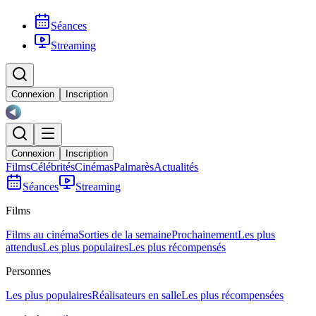
Séances
Streaming
Connexion
Inscription
Connexion
Inscription
Films
Célébrités
Cinémas
Palmarès
Actualités
Séances
Streaming
Films
Films au cinéma
Sorties de la semaine
Prochainement
Les plus
attendus
Les plus populaires
Les plus récompensés
Personnes
Les plus populaires
Réalisateurs en salle
Les plus récompensées