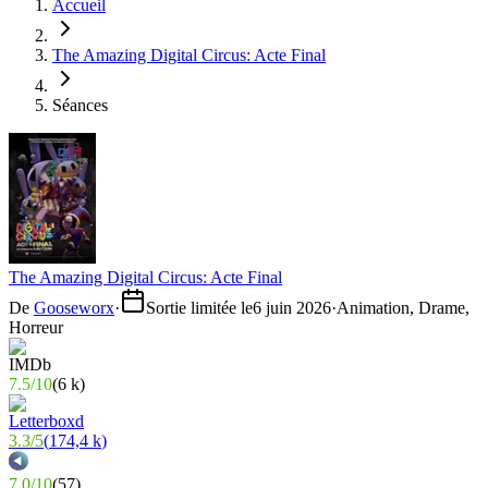
Accueil
The Amazing Digital Circus: Acte Final
Séances
The Amazing Digital Circus: Acte Final
De
Gooseworx
·
Sortie limitée le
6 juin 2026
·
Animation, Drame,
Horreur
7.5
/
10
(
6 k
)
3.3
/
5
(
174,4 k
)
7.0
/
10
(
57
)