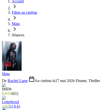
Accueil
Films au cinéma
Mata
Séances
Mata
De
Rachel Lang
·
Au cinéma le
27 mai 2026
·
Drame, Thriller
6.0
/
10
(
61
)
3.0
/
5
(
1,6 k
)