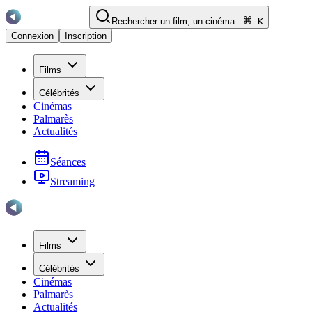
Rechercher un film, un cinéma...
K
Connexion
Inscription
Films
Célébrités
Cinémas
Palmarès
Actualités
Séances
Streaming
Films
Célébrités
Cinémas
Palmarès
Actualités