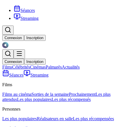
Séances
Streaming
Connexion
Inscription
Connexion
Inscription
Films
Célébrités
Cinémas
Palmarès
Actualités
Séances
Streaming
Films
Films au cinéma
Sorties de la semaine
Prochainement
Les plus
attendus
Les plus populaires
Les plus récompensés
Personnes
Les plus populaires
Réalisateurs en salle
Les plus récompensées