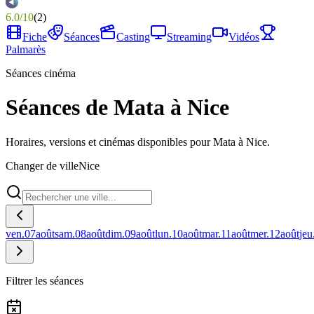
6.0
/
10
(
2
)
Fiche
Séances
Casting
Streaming
Vidéos
Palmarès
Séances cinéma
Séances de Mata à Nice
Horaires, versions et cinémas disponibles pour Mata à Nice.
Changer de ville
Nice
ven.
07
août
sam.
08
août
dim.
09
août
lun.
10
août
mar.
11
août
mer.
12
août
jeu
Filtrer les séances