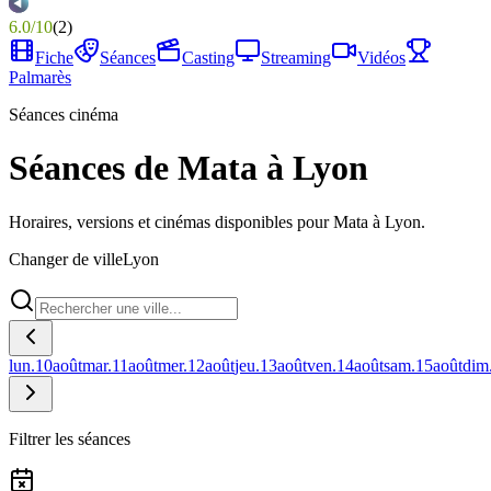
6.0
/
10
(
2
)
Fiche
Séances
Casting
Streaming
Vidéos
Palmarès
Séances cinéma
Séances de Mata à Lyon
Horaires, versions et cinémas disponibles pour Mata à Lyon.
Changer de ville
Lyon
lun.
10
août
mar.
11
août
mer.
12
août
jeu.
13
août
ven.
14
août
sam.
15
août
dim
Filtrer les séances