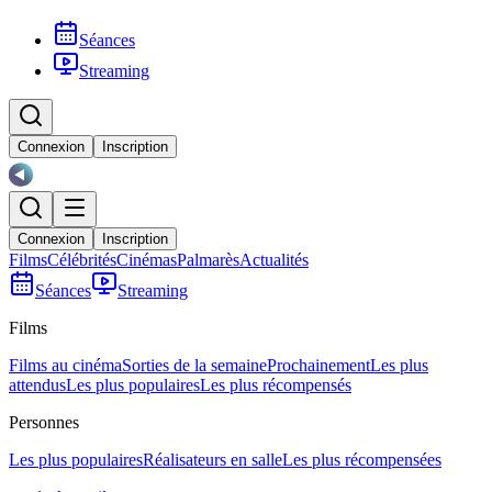
Séances
Streaming
Connexion
Inscription
Connexion
Inscription
Films
Célébrités
Cinémas
Palmarès
Actualités
Séances
Streaming
Films
Films au cinéma
Sorties de la semaine
Prochainement
Les plus
attendus
Les plus populaires
Les plus récompensés
Personnes
Les plus populaires
Réalisateurs en salle
Les plus récompensées