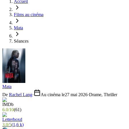
Accueil
Films au cinéma
Mata
Séances
Mata
De
Rachel Lang
·
Au cinéma le
27 mai 2026
·
Drame, Thriller
6.0
/
10
(
61
)
3.0
/
5
(
1,6 k
)