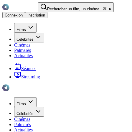
Rechercher un film, un cinéma...
K
Connexion
Inscription
Films
Célébrités
Cinémas
Palmarès
Actualités
Séances
Streaming
Films
Célébrités
Cinémas
Palmarès
Actualités