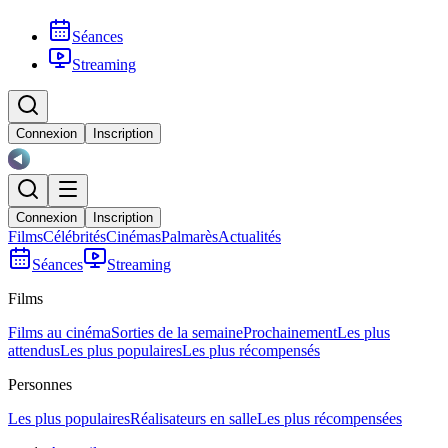
Séances
Streaming
Connexion
Inscription
Connexion
Inscription
Films
Célébrités
Cinémas
Palmarès
Actualités
Séances
Streaming
Films
Films au cinéma
Sorties de la semaine
Prochainement
Les plus
attendus
Les plus populaires
Les plus récompensés
Personnes
Les plus populaires
Réalisateurs en salle
Les plus récompensées