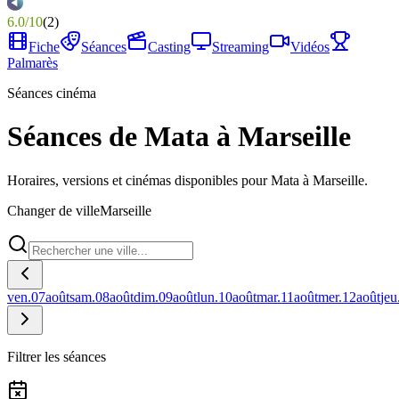
6.0
/
10
(
2
)
Fiche
Séances
Casting
Streaming
Vidéos
Palmarès
Séances cinéma
Séances de Mata à Marseille
Horaires, versions et cinémas disponibles pour Mata à Marseille.
Changer de ville
Marseille
ven.
07
août
sam.
08
août
dim.
09
août
lun.
10
août
mar.
11
août
mer.
12
août
jeu
Filtrer les séances