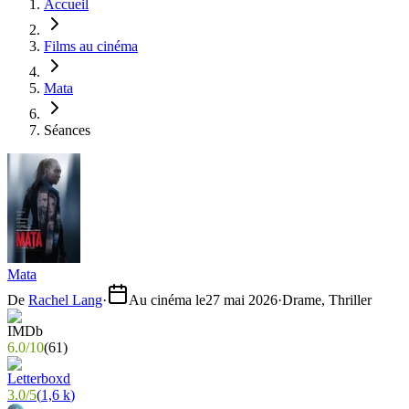
Accueil
Films au cinéma
Mata
Séances
Mata
De
Rachel Lang
·
Au cinéma le
27 mai 2026
·
Drame, Thriller
6.0
/
10
(
61
)
3.0
/
5
(
1,6 k
)