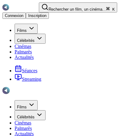
Rechercher un film, un cinéma...
K
Connexion
Inscription
Films
Célébrités
Cinémas
Palmarès
Actualités
Séances
Streaming
Films
Célébrités
Cinémas
Palmarès
Actualités