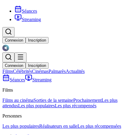
Séances
Streaming
Connexion
Inscription
Connexion
Inscription
Films
Célébrités
Cinémas
Palmarès
Actualités
Séances
Streaming
Films
Films au cinéma
Sorties de la semaine
Prochainement
Les plus
attendus
Les plus populaires
Les plus récompensés
Personnes
Les plus populaires
Réalisateurs en salle
Les plus récompensées