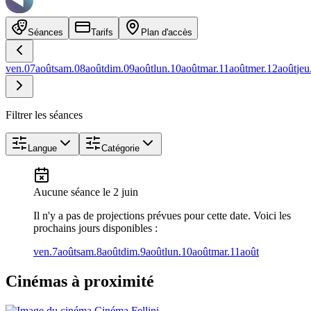
Séances
Tarifs
Plan d'accès
ven.
07
août
sam.
08
août
dim.
09
août
lun.
10
août
mar.
11
août
mer.
12
août
jeu
Filtrer les séances
Langue
Catégorie
Aucune séance
le 2 juin
Il n'y a pas de projections prévues pour cette date. Voici les
prochains jours disponibles :
ven.
7
août
sam.
8
août
dim.
9
août
lun.
10
août
mar.
11
août
Cinémas à proximité