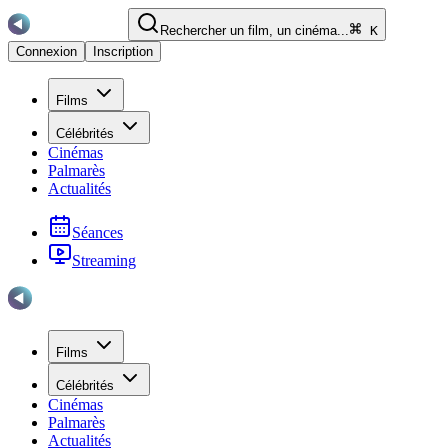
Rechercher un film, un cinéma...
K
Connexion
Inscription
Films
Célébrités
Cinémas
Palmarès
Actualités
Séances
Streaming
Films
Célébrités
Cinémas
Palmarès
Actualités