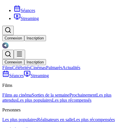
Séances
Streaming
Connexion
Inscription
Connexion
Inscription
Films
Célébrités
Cinémas
Palmarès
Actualités
Séances
Streaming
Films
Films au cinéma
Sorties de la semaine
Prochainement
Les plus
attendus
Les plus populaires
Les plus récompensés
Personnes
Les plus populaires
Réalisateurs en salle
Les plus récompensées