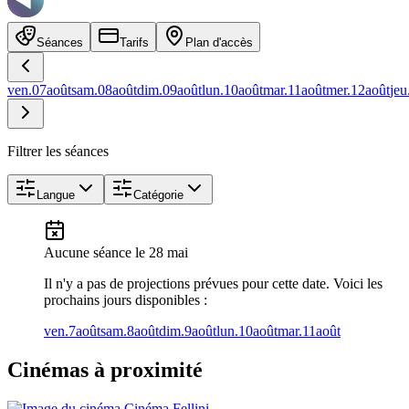
Séances
Tarifs
Plan d'accès
ven.
07
août
sam.
08
août
dim.
09
août
lun.
10
août
mar.
11
août
mer.
12
août
jeu
Filtrer les séances
Langue
Catégorie
Aucune séance
le 28 mai
Il n'y a pas de projections prévues pour cette date. Voici les
prochains jours disponibles :
ven.
7
août
sam.
8
août
dim.
9
août
lun.
10
août
mar.
11
août
Cinémas à proximité