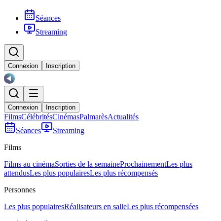
Séances
Streaming
Connexion
Inscription
Connexion
Inscription
Films
Célébrités
Cinémas
Palmarès
Actualités
Séances
Streaming
Films
Films au cinéma
Sorties de la semaine
Prochainement
Les plus
attendus
Les plus populaires
Les plus récompensés
Personnes
Les plus populaires
Réalisateurs en salle
Les plus récompensées