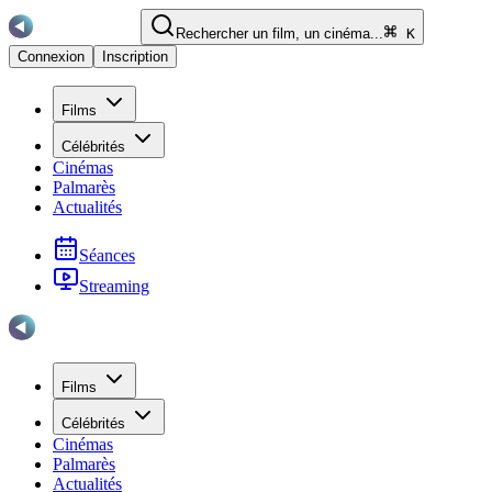
Rechercher un film, un cinéma...
K
Connexion
Inscription
Films
Célébrités
Cinémas
Palmarès
Actualités
Séances
Streaming
Films
Célébrités
Cinémas
Palmarès
Actualités