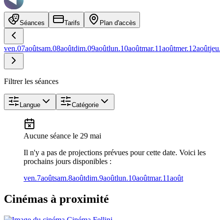
Séances
Tarifs
Plan d'accès
ven.
07
août
sam.
08
août
dim.
09
août
lun.
10
août
mar.
11
août
mer.
12
août
jeu
Filtrer les séances
Langue
Catégorie
Aucune séance
le 29 mai
Il n'y a pas de projections prévues pour cette date. Voici les
prochains jours disponibles :
ven.
7
août
sam.
8
août
dim.
9
août
lun.
10
août
mar.
11
août
Cinémas à proximité