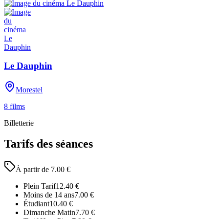
Le Dauphin
Morestel
8
films
Billetterie
Tarifs des séances
À partir de
7.00
€
Plein Tarif
12.40
€
Moins de 14 ans
7.00
€
Étudiant
10.40
€
Dimanche Matin
7.70
€