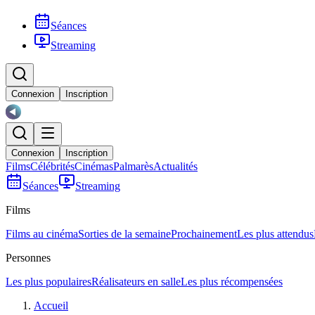
Séances
Streaming
Connexion
Inscription
Connexion
Inscription
Films
Célébrités
Cinémas
Palmarès
Actualités
Séances
Streaming
Films
Films au cinéma
Sorties de la semaine
Prochainement
Les plus attendus
Personnes
Les plus populaires
Réalisateurs en salle
Les plus récompensées
Accueil