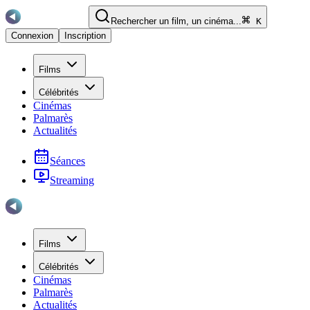
Rechercher un film, un cinéma...
K
Connexion
Inscription
Films
Célébrités
Cinémas
Palmarès
Actualités
Séances
Streaming
Films
Célébrités
Cinémas
Palmarès
Actualités