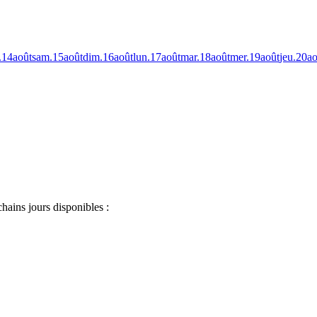
.
14
août
sam.
15
août
dim.
16
août
lun.
17
août
mar.
18
août
mer.
19
août
jeu.
20
ao
chains jours disponibles :