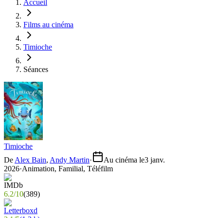
Accueil
Films au cinéma
Timioche
Séances
Timioche
De
Alex Bain
,
Andy Martin
·
Au cinéma le
3 janv.
2026
·
Animation, Familial, Téléfilm
6.2
/
10
(
389
)