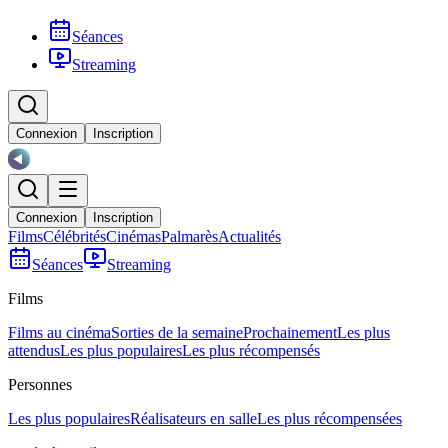
Séances
Streaming
Connexion
Inscription
Connexion
Inscription
Films
Célébrités
Cinémas
Palmarès
Actualités
Séances
Streaming
Films
Films au cinéma
Sorties de la semaine
Prochainement
Les plus
attendus
Les plus populaires
Les plus récompensés
Personnes
Les plus populaires
Réalisateurs en salle
Les plus récompensées