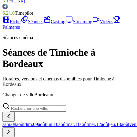
3.1
/
5
(
1,3 k
)
6.2
/
10
Timepilot
Fiche
Séances
Casting
Streaming
Vidéos
Palmarès
Séances cinéma
Séances de Timioche à
Bordeaux
Horaires, versions et cinémas disponibles pour Timioche à
Bordeaux.
Changer de ville
Bordeaux
sam.
08
août
dim.
09
août
lun.
10
août
mar.
11
août
mer.
12
août
jeu.
13
août
ven