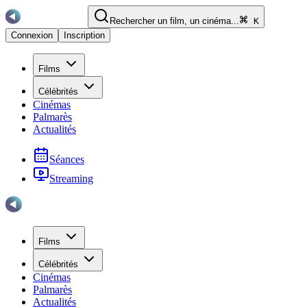
Rechercher un film, un cinéma...
K
Connexion
Inscription
Films
Célébrités
Cinémas
Palmarès
Actualités
Séances
Streaming
Films
Célébrités
Cinémas
Palmarès
Actualités