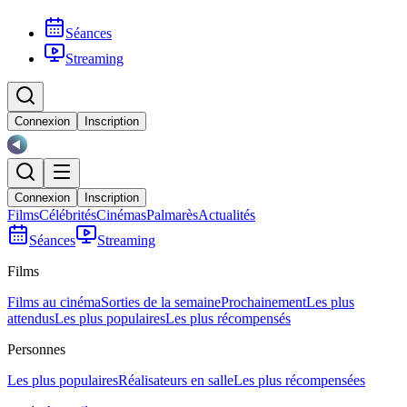
Séances
Streaming
Connexion
Inscription
Connexion
Inscription
Films
Célébrités
Cinémas
Palmarès
Actualités
Séances
Streaming
Films
Films au cinéma
Sorties de la semaine
Prochainement
Les plus
attendus
Les plus populaires
Les plus récompensés
Personnes
Les plus populaires
Réalisateurs en salle
Les plus récompensées