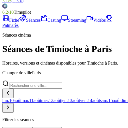
3.1
/
5
(
1,3 k
)
6.2
/
10
Timepilot
Fiche
Séances
Casting
Streaming
Vidéos
Palmarès
Séances cinéma
Séances de Timioche à Paris
Horaires, versions et cinémas disponibles pour Timioche à Paris.
Changer de ville
Paris
lun.
10
août
mar.
11
août
mer.
12
août
jeu.
13
août
ven.
14
août
sam.
15
août
dim
Filtrer les séances