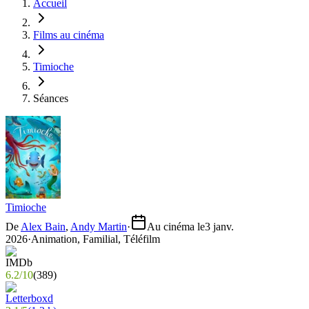
Accueil
Films au cinéma
Timioche
Séances
Timioche
De
Alex Bain
,
Andy Martin
·
Au cinéma le
3 janv.
2026
·
Animation, Familial, Téléfilm
6.2
/
10
(
389
)