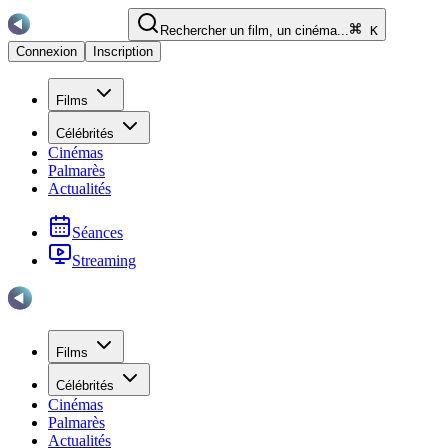
Rechercher un film, un cinéma...
K
Connexion
Inscription
Films
Célébrités
Cinémas
Palmarès
Actualités
Séances
Streaming
Films
Célébrités
Cinémas
Palmarès
Actualités