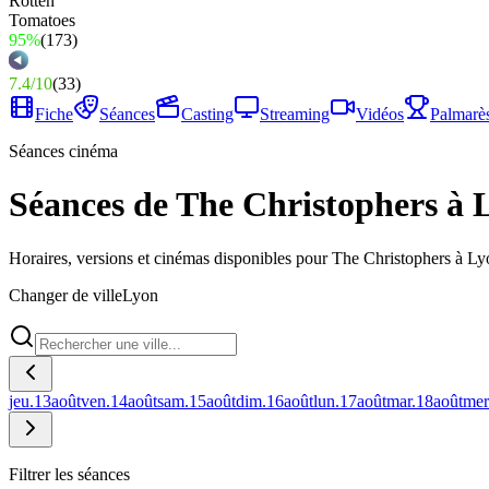
95%
(
173
)
7.4
/
10
(
33
)
Fiche
Séances
Casting
Streaming
Vidéos
Palmarè
Séances cinéma
Séances de The Christophers à 
Horaires, versions et cinémas disponibles pour The Christophers à Ly
Changer de ville
Lyon
jeu.
13
août
ven.
14
août
sam.
15
août
dim.
16
août
lun.
17
août
mar.
18
août
mer
Filtrer les séances