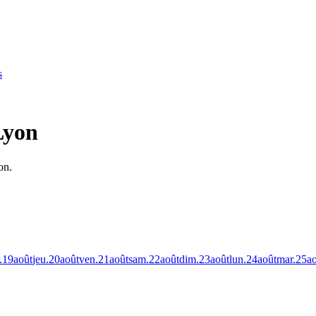
s
Lyon
on.
.
19
août
jeu.
20
août
ven.
21
août
sam.
22
août
dim.
23
août
lun.
24
août
mar.
25
a