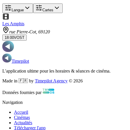
Langue
Cartes
Les Amphis
rue Pierre-Cot
, 69120
18:00
VOST
Timepilot
L'application ultime pour les horaires & séances de cinéma.
Made in 🇫🇷 by
Timepilot Agency
©
2026
Données fournies par
Navigation
Accueil
Cinémas
Actualités
Télécharger l'app