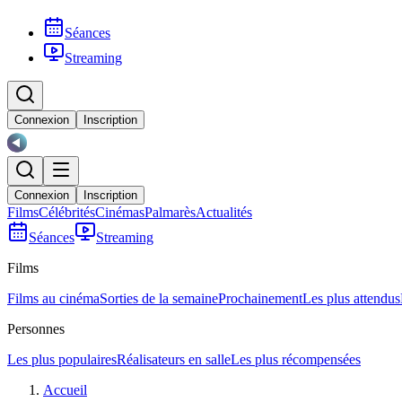
Séances
Streaming
Connexion
Inscription
Connexion
Inscription
Films
Célébrités
Cinémas
Palmarès
Actualités
Séances
Streaming
Films
Films au cinéma
Sorties de la semaine
Prochainement
Les plus attendus
Personnes
Les plus populaires
Réalisateurs en salle
Les plus récompensées
Accueil