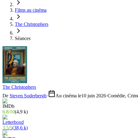
Films au cinéma
The Christophers
Séances
The Christophers
De
Steven Soderbergh
·
Au cinéma le
10 juin 2026
·
Comédie, Crim
6.8
/
10
(
4,9 k
)
3.5
/
5
(
38,6 k
)