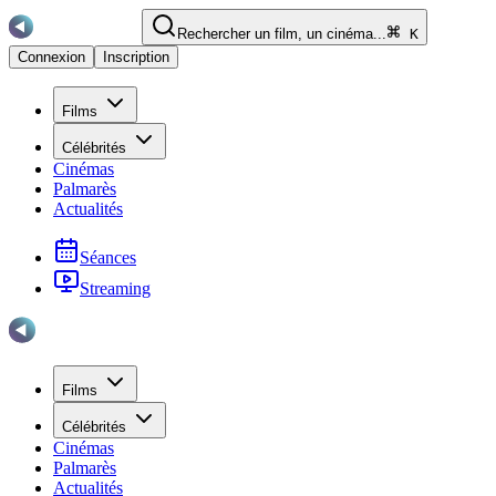
Rechercher un film, un cinéma...
K
Connexion
Inscription
Films
Célébrités
Cinémas
Palmarès
Actualités
Séances
Streaming
Films
Célébrités
Cinémas
Palmarès
Actualités